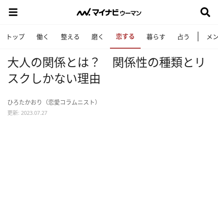
恋する
トップ
働く
整える
磨く
暮らす
占う
メ
大人の関係とは？ 関係性の種類とリ
スクしかない理由
ひろたかおり（恋愛コラムニスト）
更新: 2023.07.27