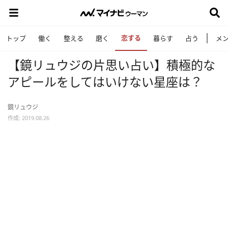
恋する
トップ
働く
整える
磨く
暮らす
占う
メ
【鏡リュウジの片思い占い】積極的な
アピールをしてはいけない星座は？
鏡リュウジ
作成: 2019.08.26