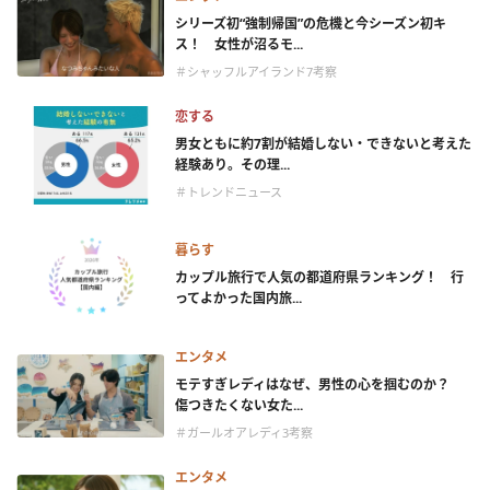
シリーズ初“強制帰国”の危機と今シーズン初キ
ス！ 女性が沼るモ...
＃シャッフルアイランド7考察
恋する
男女ともに約7割が結婚しない・できないと考えた
経験あり。その理...
＃トレンドニュース
暮らす
カップル旅行で人気の都道府県ランキング！ 行
ってよかった国内旅...
エンタメ
モテすぎレディはなぜ、男性の心を掴むのか？
傷つきたくない女た...
＃ガールオアレディ3考察
エンタメ