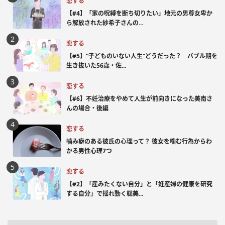
恋する
【#4】「家の呪縛を断ち切りたい」地元の男尊女卑か
ら解放された紗希子さんの...
恋する
【#5】“子どものいない人生”どうだった？ バブル期を
生き抜いた56歳・佐...
恋する
【#6】不妊治療をやめて人生が前向きになった美南さ
んの場合・後編
恋する
噛み癖のある彼氏の心理って？ 彼女を噛む行為からわ
かる男性心理7つ
恋する
【#2】「産みたくない自分」と「妊産婦の健康を研究
する自分」で揺れ動く聡美...