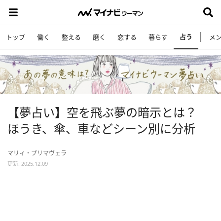
占う
トップ
働く
整える
磨く
恋する
暮らす
メ
【夢占い】空を飛ぶ夢の暗示とは？
ほうき、傘、車などシーン別に分析
マリィ・プリマヴェラ
更新: 2025.12.09