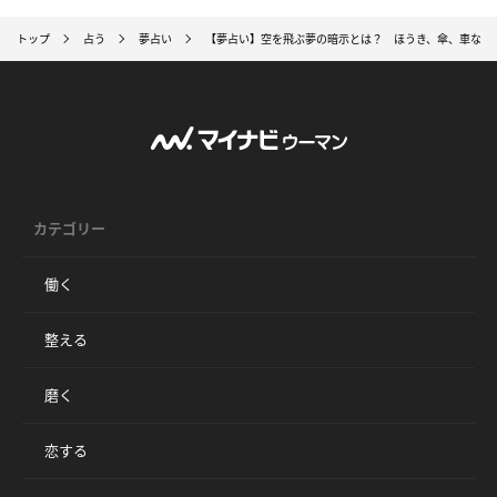
トップ
占う
夢占い
【夢占い】空を飛ぶ夢の暗示とは？ ほうき、傘、車など
カテゴリー
働く
整える
磨く
恋する