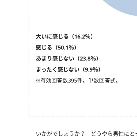
大いに感じる（16.2％）
感じる（50.1％）
あまり感じない（23.8％）
まったく感じない（9.9％）
※有効回答数395件。単数回答式。
いかがでしょうか？ どうやら男性にと