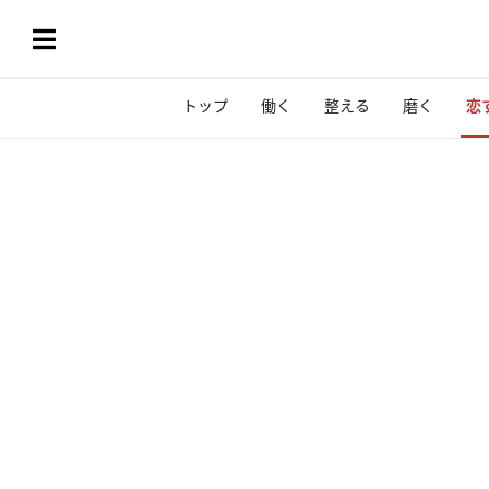
トップ
働く
整える
磨く
恋