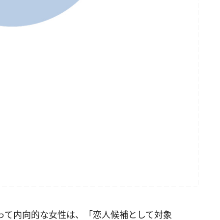
って内向的な女性は、「恋人候補として対象