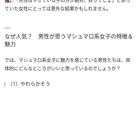
強。
「男性はやせている子の方が絶対、好きでしょ」と思っ
ていた女性にとっては意外な結果かもしれません。
なぜ人気？ 男性が思うマシュマロ系女子の特徴＆
魅力
では、マシュマロ系女子に魅力を感じている男性たちは、具
体的にどんなところがいいと思っているのでしょうか？
（1）やわらかそう