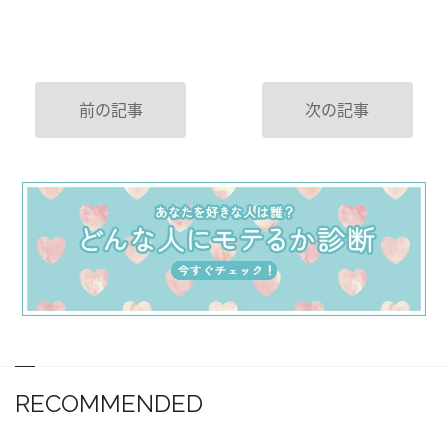
前の記事
次の記事
RECOMMENDED