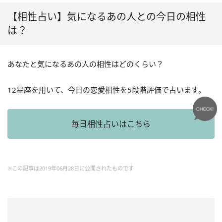
【相性占い】気になるあの人との今日の相性
は？
あなたと気になるあの人の相性はどのくらい？
12星座を用いて、今日の恋愛相性を5段階評価で占います。
毎日相性占いはこちら
※この記事は2019年06月28日に公開されたものです