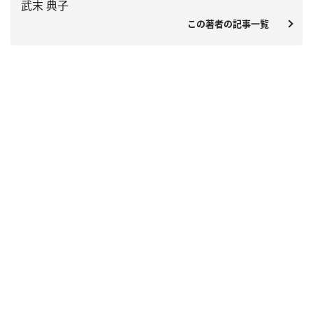
武末 典子
この著者の記事一覧