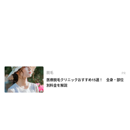
脱毛
PR
医療脱毛クリニックおすすめ15選！ 全身・部位
別料金を解説