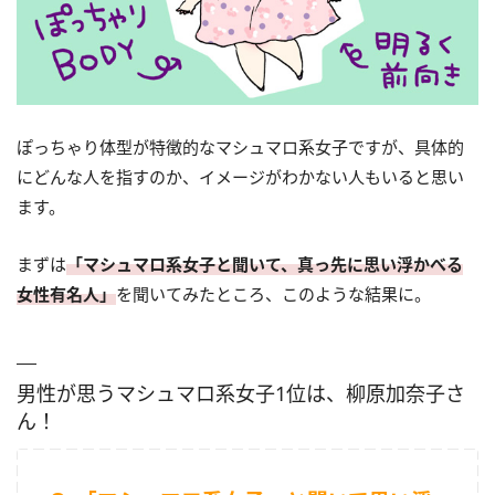
ぽっちゃり体型が特徴的なマシュマロ系女子ですが、具体的
にどんな人を指すのか、イメージがわかない人もいると思い
ます。
まずは
「マシュマロ系女子と聞いて、真っ先に思い浮かべる
女性有名人」
を聞いてみたところ、このような結果に。
男性が思うマシュマロ系女子1位は、柳原加奈子さ
ん！