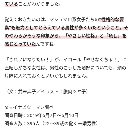
ている
ことがわかりました。
覚えておきたいのは、マシュマロ系女子たちの
“性格的な要
素”も魅力としてとらえている男性が多くいたということ。そ
のやわらかそうな印象から、「やさしい性格」と「癒し」を
感じとっていた
んですね。
「きれいになりたい！」が、イコール「やせなくちゃ！」に
直結しがちな女性は、男性のこうした嗜好についても、頭の
片隅に入れておくといいかもしれません。
（文：武末典子／イラスト：腹肉ツヤ子）
※マイナビウーマン調べ
調査日時：2019年6月7日～6月10日
調査人数：395人（22～39歳の働く未婚男性）