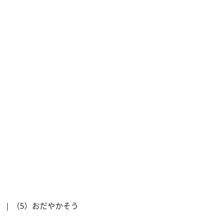
（5）おだやかそう