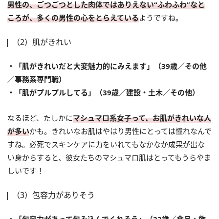
男性の、ごつごつとした肉体ではありえない“ふわふわ”なと
ころが、多くの男性の心をとらえている
ようですね。
（2）肌がきれい
・「肌がきれいだと大変魅力的にみえます」（39歳／その他
／事務系専門職）
・「肌がプルプルしてる」（39歳／建設・土木／その他）
なるほど、たしかに
マシュマロ系女子って、お肌がきれいな人
が多い
かも。きれいなお肌はやはり男性にとっては憧れなんで
すね。必死でスキンケアに力をいれてもなかなか成果が出な
い身からすると、彼女たちのマシュマロ肌はとってもうらやま
しいです！
（3）包容力がありそう