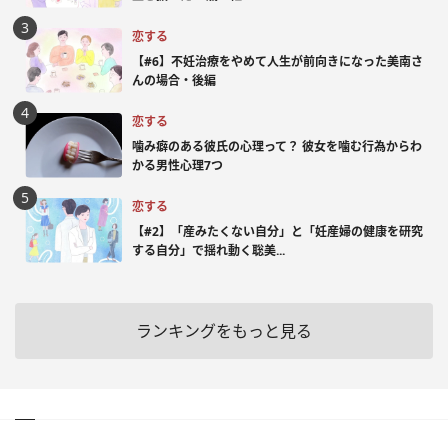
恋する
【#6】不妊治療をやめて人生が前向きになった美南さ
んの場合・後編
恋する
噛み癖のある彼氏の心理って？ 彼女を噛む行為からわ
かる男性心理7つ
恋する
【#2】「産みたくない自分」と「妊産婦の健康を研究
する自分」で揺れ動く聡美...
ランキングをもっと見る