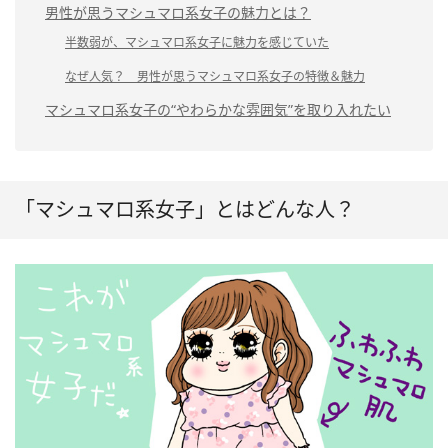
男性が思うマシュマロ系女子の魅力とは？
半数弱が、マシュマロ系女子に魅力を感じていた
なぜ人気？ 男性が思うマシュマロ系女子の特徴＆魅力
マシュマロ系女子の“やわらかな雰囲気”を取り入れたい
「マシュマロ系女子」とはどんな人？