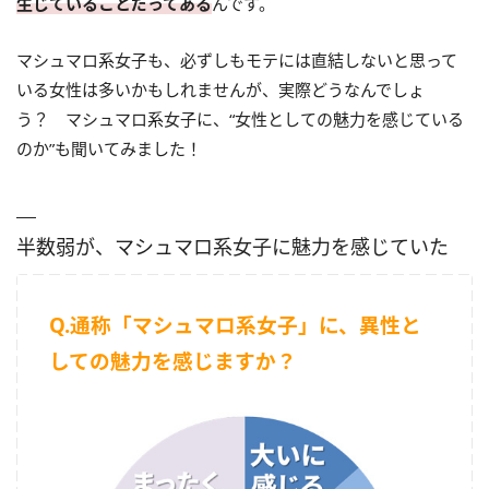
生じていることだってある
んです。
マシュマロ系女子も、必ずしもモテには直結しないと思って
いる女性は多いかもしれませんが、実際どうなんでしょ
う？ マシュマロ系女子に、“女性としての魅力を感じている
のか”も聞いてみました！
半数弱が、マシュマロ系女子に魅力を感じていた
Q.通称「マシュマロ系女子」に、異性と
しての魅力を感じますか？