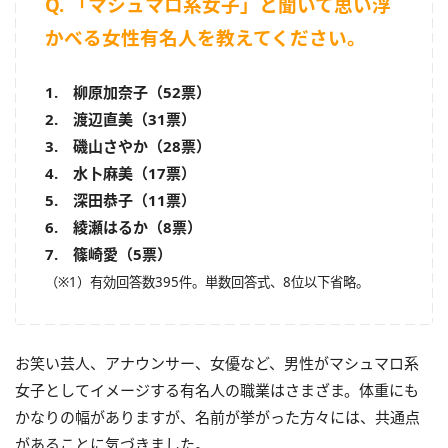
Q. 「マシュマロ系女子」と聞いて思い浮
かべる女性有名人を教えてください。
1. 柳原加奈子（52票）
2. 渡辺直美（31票）
3. 磯山さやか（28票）
4. 水卜麻美（17票）
5. 深田恭子（11票）
6. 綾瀬はるか（8票）
7. 篠崎愛（5票）
（※1）有効回答数395件。単数回答式、8位以下省略。
お笑い芸人、アナウンサー、女優など、男性がマシュマロ系
女子としてイメージする有名人の職業はさまざま。体重にも
かなりの幅がありますが、名前が挙がった方々には、共通点
があることに気づきました。