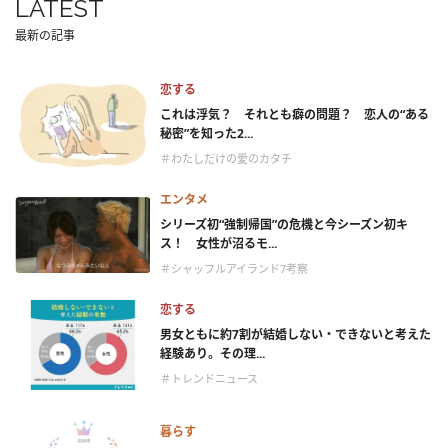
LATEST
最新の記事
恋する
これは浮気？ それとも癖の問題？ 恋人の“ある
秘密”を知った2...
＃わたしだけの愛のカタチ
エンタメ
シリーズ初“強制帰国”の危機と今シーズン初キ
ス！ 女性が沼るモ...
＃シャッフルアイランド7考察
恋する
男女ともに約7割が結婚しない・できないと考えた
経験あり。その理...
＃トレンドニュース
暮らす