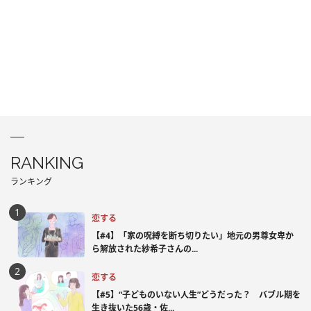
RANKING
ランキング
恋する
【#4】「家の呪縛を断ち切りたい」地元の男尊女卑か
ら解放された紗希子さんの...
恋する
【#5】“子どものいない人生”どうだった？ バブル期を
生き抜いた56歳・佐...