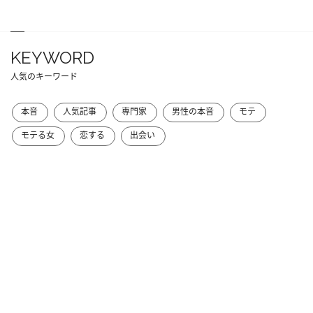
KEYWORD
人気のキーワード
本音
人気記事
専門家
男性の本音
モテ
モテる女
恋する
出会い