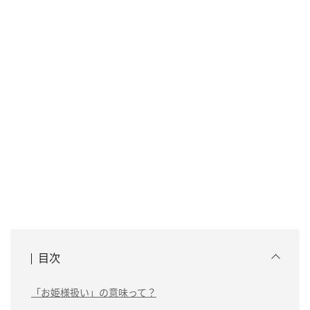
目次
「お姫様扱い」の意味って？