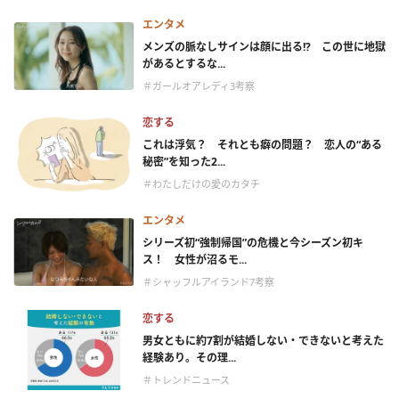
エンタメ
メンズの脈なしサインは顔に出る!? この世に地獄
があるとするな...
＃ガールオアレディ3考察
恋する
これは浮気？ それとも癖の問題？ 恋人の“ある
秘密”を知った2...
＃わたしだけの愛のカタチ
エンタメ
シリーズ初“強制帰国”の危機と今シーズン初キ
ス！ 女性が沼るモ...
＃シャッフルアイランド7考察
恋する
男女ともに約7割が結婚しない・できないと考えた
経験あり。その理...
＃トレンドニュース