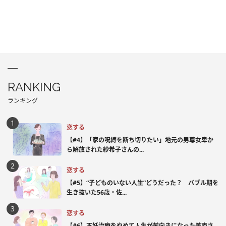
RANKING
ランキング
恋する
【#4】「家の呪縛を断ち切りたい」地元の男尊女卑か
ら解放された紗希子さんの...
恋する
【#5】“子どものいない人生”どうだった？ バブル期を
生き抜いた56歳・佐...
恋する
【#6】不妊治療をやめて人生が前向きになった美南さ