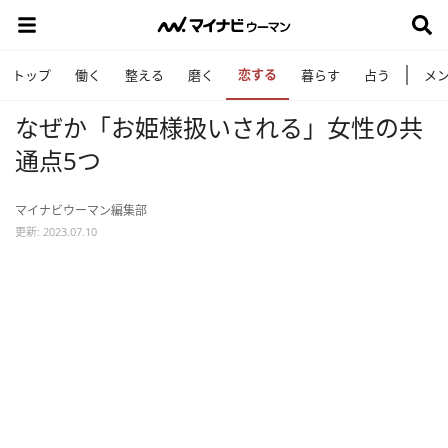
恋する
トップ
働く
整える
磨く
暮らす
占う
メ
なぜか「お姫様扱いされる」女性の共
通点5つ
マイナビウーマン編集部
更新: 2023.07.10