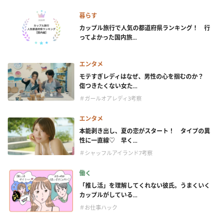
暮らす
カップル旅行で人気の都道府県ランキング！ 行
ってよかった国内旅...
エンタメ
モテすぎレディはなぜ、男性の心を掴むのか？
傷つきたくない女た...
＃ガールオアレディ3考察
エンタメ
本能剥き出し、夏の恋がスタート！ タイプの異
性に一直線♡ 早く...
＃シャッフルアイランド7考察
働く
「推し活」を理解してくれない彼氏。うまくいく
カップルがしている...
＃お仕事ハック