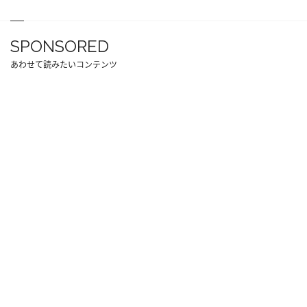
SPONSORED
あわせて読みたいコンテンツ