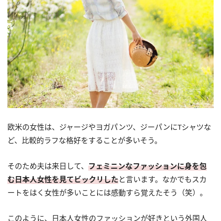
欧米の女性は、ジャージやヨガパンツ、ジーパンにTシャツな
ど、比較的ラフな格好をすることが多いそう。
そのため夫は来日して、
フェミニンなファッションに身を包
む日本人女性を見てビックリした
と言います。なかでもスカ
ートをはく女性が多いことには感動すら覚えたそう（笑）。
このように、日本人女性のファッションが好きという外国人