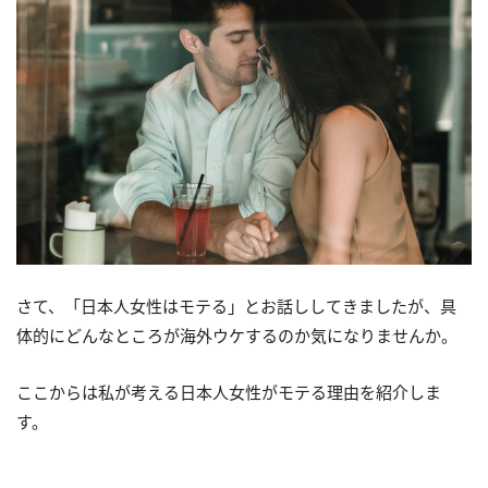
さて、「日本人女性はモテる」とお話ししてきましたが、具
体的にどんなところが海外ウケするのか気になりませんか。
ここからは私が考える日本人女性がモテる理由を紹介しま
す。