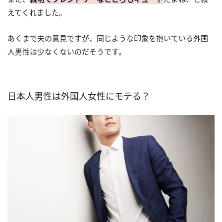
えてくれました。
あくまで夫の意見ですが、同じような印象を抱いている外国
人男性は少なくないのだそうです。
日本人男性は外国人女性にモテる？