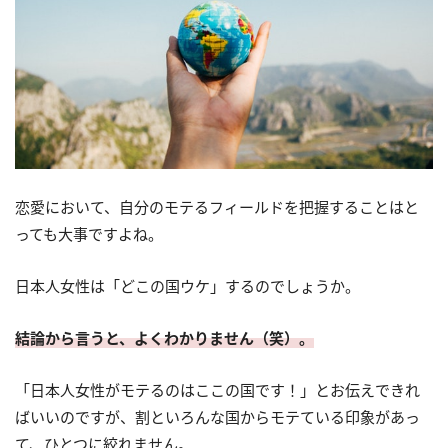
恋愛において、自分のモテるフィールドを把握することはと
っても大事ですよね。
日本人女性は「どこの国ウケ」するのでしょうか。
結論から言うと、よくわかりません（笑）。
「日本人女性がモテるのはここの国です！」とお伝えできれ
ばいいのですが、割といろんな国からモテている印象があっ
て、ひとつに絞れません。