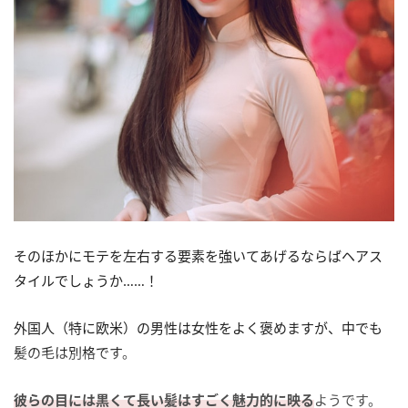
そのほかにモテを左右する要素を強いてあげるならばヘアス
タイルでしょうか……！
外国人（特に欧米）の男性は女性をよく褒めますが、中でも
髪の毛は別格です。
彼らの目には黒くて長い髪はすごく魅力的に映る
ようです。