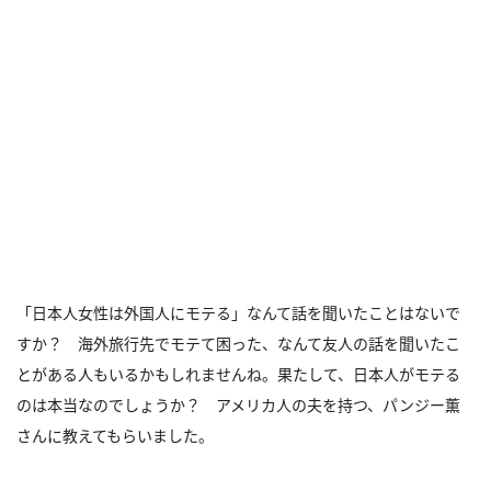
「日本人女性は外国人にモテる」なんて話を聞いたことはないで
すか？ 海外旅行先でモテて困った、なんて友人の話を聞いたこ
とがある人もいるかもしれませんね。果たして、日本人がモテる
のは本当なのでしょうか？ アメリカ人の夫を持つ、パンジー薫
さんに教えてもらいました。