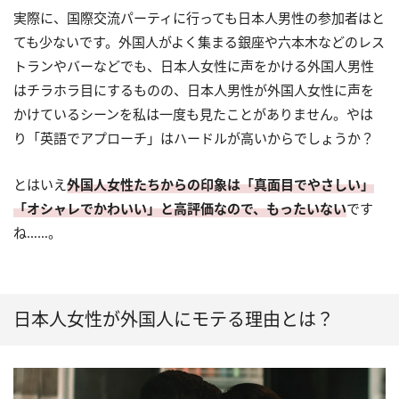
実際に、国際交流パーティに行っても日本人男性の参加者はと
ても少ないです。外国人がよく集まる銀座や六本木などのレス
トランやバーなどでも、日本人女性に声をかける外国人男性
はチラホラ目にするものの、日本人男性が外国人女性に声を
かけているシーンを私は一度も見たことがありません。やは
り「英語でアプローチ」はハードルが高いからでしょうか？
とはいえ
外国人女性たちからの印象は「真面目でやさしい」
「オシャレでかわいい」と高評価なので、もったいない
です
ね……。
日本人女性が外国人にモテる理由とは？