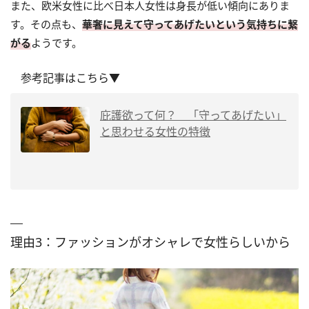
また、欧米女性に比べ日本人女性は身長が低い傾向にありま
す。その点も、
華奢に見えて守ってあげたいという気持ちに繋
がる
ようです。
参考記事はこちら▼
庇護欲って何？ 「守ってあげたい」
と思わせる女性の特徴
理由3：ファッションがオシャレで女性らしいから