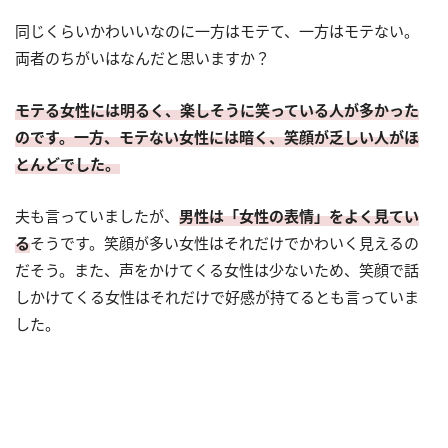
同じくらいかわいいなのに一方はモテて、一方はモテない。
両者のちがいはなんだと思いますか？
モテる女性には明るく、楽しそうに笑っている人が多かった
のです。一方、モテない女性には暗く、笑顔が乏しい人がほ
とんどでした。
夫も言っていましたが、
男性は「女性の表情」をよく見てい
る
そうです。笑顔が多い女性はそれだけでかわいく見えるの
だそう。また、声をかけてくる女性は少ないため、笑顔で話
しかけてくる女性はそれだけで好感が持てるとも言っていま
した。