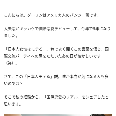
こんにちは。ダーリンはアメリカ人のパンジー薫です。
大失恋がキッカケで国際恋愛デビューして、今年で5年になり
ました。
「日本人女性はモテる」。巷でよく聞くこの言葉を信じ、国
際交流パーティへの扉をたたいたあの日が懐かしいです
（笑）。
さて、この「日本人モテる」説。嘘か本当か気になる人も多
いのでは？
そこで私の経験から、「国際恋愛のリアル」をシェアしたと
思います。