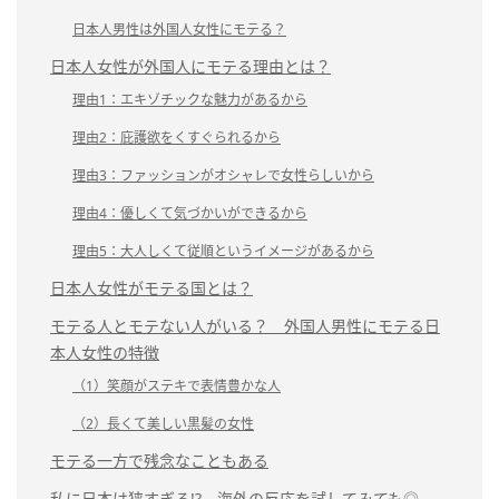
日本人男性は外国人女性にモテる？
日本人女性が外国人にモテる理由とは？
理由1：エキゾチックな魅力があるから
理由2：庇護欲をくすぐられるから
理由3：ファッションがオシャレで女性らしいから
理由4：優しくて気づかいができるから
理由5：大人しくて従順というイメージがあるから
日本人女性がモテる国とは？
モテる人とモテない人がいる？ 外国人男性にモテる日
本人女性の特徴
（1）笑顔がステキで表情豊かな人
（2）長くて美しい黒髪の女性
モテる一方で残念なこともある
私に日本は狭すぎる!? 海外の反応を試してみても◎