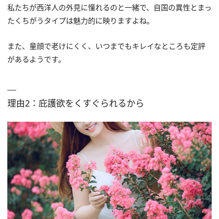
私たちが西洋人の外見に憧れるのと一緒で、自国の異性とまっ
たくちがうタイプは魅力的に映りますよね。
また、童顔で老けにくく、いつまでもキレイなところも定評
があるようです。
理由2：庇護欲をくすぐられるから