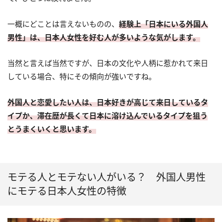
一概にどことは言えないものの、
経験上
「日本にいる外国人
男性」は、日本人女性を好む人が多い
ような気がします。
当然と言えば当然ですが、日本の文化や人柄に惹かれて来日
している場合、特にその傾向が強いですね。
外国人と恋愛したい人は、
日本好きが高じて来日しているタ
イプか、滞在歴が長くて日本に溶け込んでいるタイプを狙う
とうまくいく
と思います。
モテる人とモテない人がいる？ 外国人男性
にモテる日本人女性の特徴