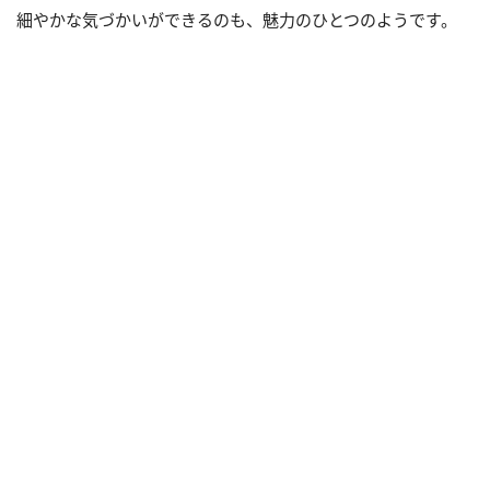
細やかな気づかいができるのも、魅力のひとつのようです。