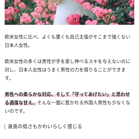
欧米女性に比べ、よくも悪くも自己主張がそこまで強くない
日本人女性。
欧米女性の多くは男性が手を差し伸べるスキを与えないのに
対し、日本人女性はうまく男性の力を借りることができま
す。
男性ヘの柔らかな対応、そして「守ってあげたい」と思わせ
る適度な甘え。
そんな一面に惹かれる外国人男性も少なくな
いのです。
身長の低さもかわいらしく感じる