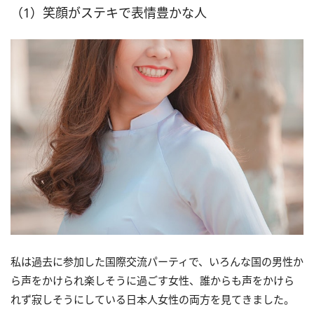
（1）笑顔がステキで表情豊かな人
私は過去に参加した国際交流パーティで、いろんな国の男性か
ら声をかけられ楽しそうに過ごす女性、誰からも声をかけら
れず寂しそうにしている日本人女性の両方を見てきました。