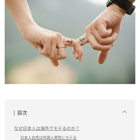
目次
なぜ日本人は海外でモテるのか？
日本人女性は外国人男性にモテる