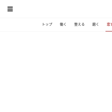
トップ
働く
整える
磨く
恋