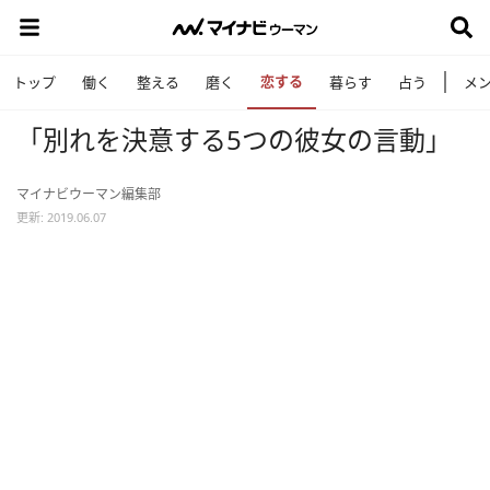
恋する
トップ
働く
整える
磨く
暮らす
占う
メ
「別れを決意する5つの彼女の言動」
マイナビウーマン編集部
更新: 2019.06.07