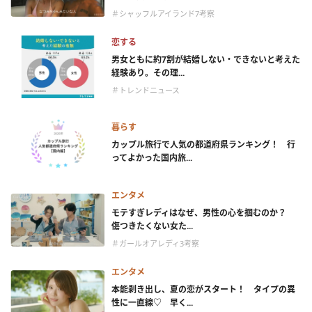
＃シャッフルアイランド7考察
恋する
男女ともに約7割が結婚しない・できないと考えた
経験あり。その理...
＃トレンドニュース
暮らす
カップル旅行で人気の都道府県ランキング！ 行
ってよかった国内旅...
エンタメ
モテすぎレディはなぜ、男性の心を掴むのか？
傷つきたくない女た...
＃ガールオアレディ3考察
エンタメ
本能剥き出し、夏の恋がスタート！ タイプの異
性に一直線♡ 早く...