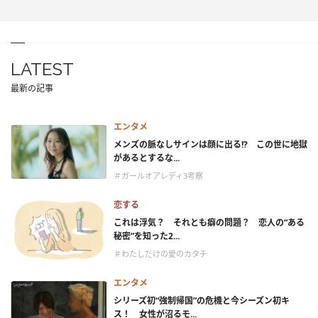
LATEST
最新の記事
エンタメ
メンズの脈なしサインは顔に出る!? この世に地獄
があるとするな...
＃ガールオアレディ3考察
恋する
これは浮気？ それとも癖の問題？ 恋人の“ある
秘密”を知った2...
＃わたしだけの愛のカタチ
エンタメ
シリーズ初“強制帰国”の危機と今シーズン初キ
ス！ 女性が沼るモ...