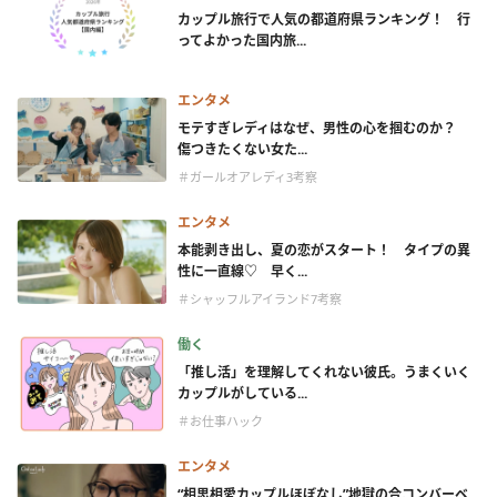
カップル旅行で人気の都道府県ランキング！ 行
ってよかった国内旅...
エンタメ
モテすぎレディはなぜ、男性の心を掴むのか？
傷つきたくない女た...
＃ガールオアレディ3考察
エンタメ
本能剥き出し、夏の恋がスタート！ タイプの異
性に一直線♡ 早く...
＃シャッフルアイランド7考察
働く
「推し活」を理解してくれない彼氏。うまくいく
カップルがしている...
＃お仕事ハック
エンタメ
“相思相愛カップルほぼなし”地獄の合コンバーベ