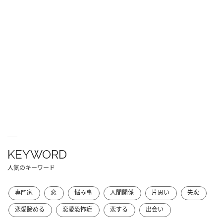
KEYWORD
人気のキーワード
専門家
恋
悩み事
人間関係
片思い
失恋
恋愛諦める
恋愛恐怖症
恋する
出会い