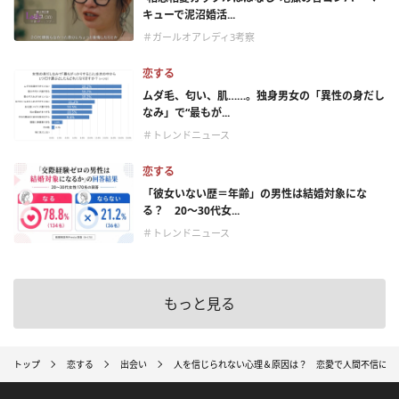
キューで泥沼婚活...
＃ガールオアレディ3考察
恋する
ムダ毛、匂い、肌……。独身男女の「異性の身だし
なみ」で“最もが...
＃トレンドニュース
恋する
「彼女いない歴＝年齢」の男性は結婚対象にな
る？ 20〜30代女...
＃トレンドニュース
もっと見る
トップ
恋する
出会い
人を信じられない心理＆原因は？ 恋愛で人間不信にな