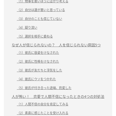
（1）物事を悪いほうにばかり考える
（2）自分は運が悪いと思っている
（3）自分のことも信じていない
（4）疑り深い
（5）選択を相手に委ねる
なぜ人が信じられないの？ 人を信じられない原因5つ
（1）彼氏に容姿をけなされた
（2）彼氏に性格をけなされた
（3）彼氏が友だちと浮気をした
（4）彼氏にウソをつかれた
（5）彼氏が付き合った途端、豹変した
人が怖い！ 恋愛で人間不信になったときの4つの対処法
（1）人間不信の自分を肯定してみる
（2）素直に感じたことを受け入れる