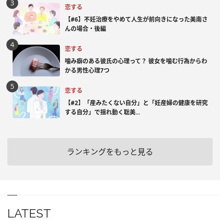
恋する
【#6】不妊治療をやめて人生が前向きになった美南さ
んの場合・後編
恋する
噛み癖のある彼氏の心理って？ 彼女を噛む行為からわ
かる男性心理7つ
恋する
【#2】「産みたくない自分」と「妊産婦の健康を研究
する自分」で揺れ動く聡美...
ランキングをもっと見る
LATEST