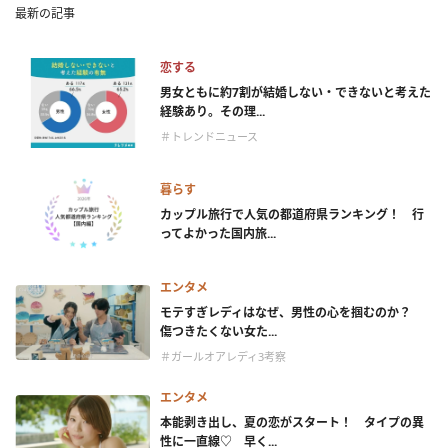
最新の記事
恋する
男女ともに約7割が結婚しない・できないと考えた
経験あり。その理...
＃トレンドニュース
暮らす
カップル旅行で人気の都道府県ランキング！ 行
ってよかった国内旅...
エンタメ
モテすぎレディはなぜ、男性の心を掴むのか？
傷つきたくない女た...
＃ガールオアレディ3考察
エンタメ
本能剥き出し、夏の恋がスタート！ タイプの異
性に一直線♡ 早く...