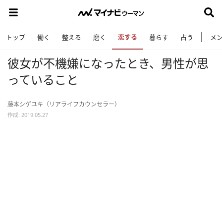
恋する
トップ
働く
整える
磨く
暮らす
占う
メ
彼女が不機嫌になったとき、男性が思
っていること
藤本シゲユキ（リアライフカウンセラー）
作成: 2019.05.27