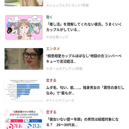
＃シャッフルアイランド7考察
働く
「推し活」を理解してくれない彼氏。うまくいく
カップルがしている...
＃お仕事ハック
エンタメ
“相思相愛カップルほぼなし”地獄の合コンバーベ
キューで泥沼婚活...
＃ガールオアレディ3考察
恋する
ムダ毛、匂い、肌……。独身男女の「異性の身だし
なみ」で“最もが...
＃トレンドニュース
恋する
「彼女いない歴＝年齢」の男性は結婚対象にな
る？ 20〜30代女...