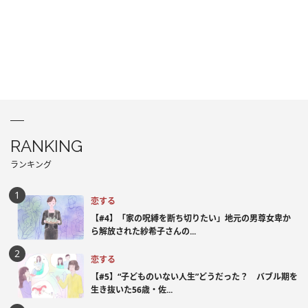
RANKING
ランキング
恋する
【#4】「家の呪縛を断ち切りたい」地元の男尊女卑か
ら解放された紗希子さんの...
恋する
【#5】“子どものいない人生”どうだった？ バブル期を
生き抜いた56歳・佐...