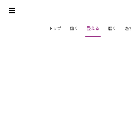
トップ
働く
整える
磨く
恋