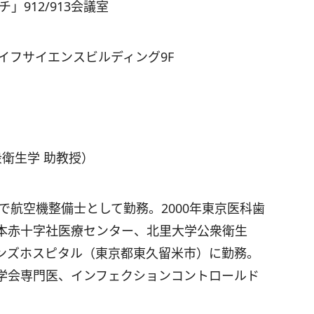
チ」
912/913
会議室
イフサイエンスビルディング
9F
衛生学 助教授）
空で航空機整備士として勤務。
2000
年東京医科歯
本赤十字社医療センター、北里大学公衆衛生
ンズホスピタル（東京都東久留米市）に勤務。
学会専門医、インフェクションコントロールド