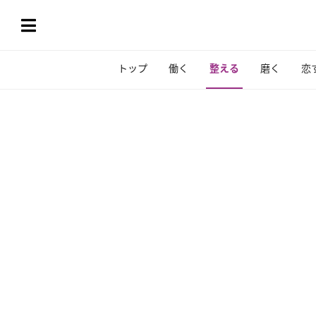
トップ
働く
整える
磨く
恋