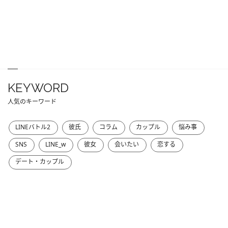
KEYWORD
人気のキーワード
LINEバトル2
彼氏
コラム
カップル
悩み事
SNS
LINE_w
彼女
会いたい
恋する
デート・カップル