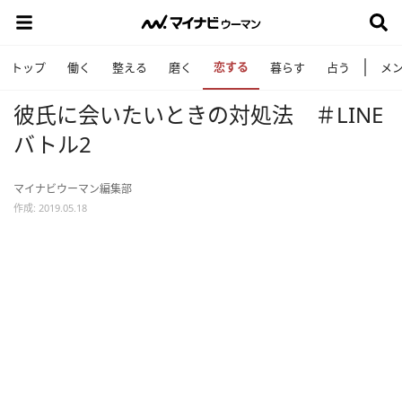
恋する
トップ
働く
整える
磨く
暮らす
占う
メ
彼氏に会いたいときの対処法 ＃LINE
バトル2
マイナビウーマン編集部
作成: 2019.05.18