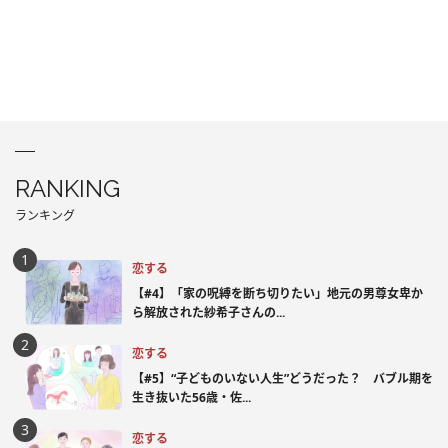
RANKING
ランキング
恋する
【#4】「家の呪縛を断ち切りたい」地元の男尊女卑か
ら解放された紗希子さんの...
恋する
【#5】“子どものいない人生”どうだった？ バブル期を
生き抜いた56歳・佐...
恋する