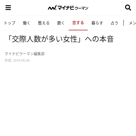
恋する
トップ
働く
整える
磨く
暮らす
占う
メ
「交際人数が多い女性」への本音
マイナビウーマン編集部
作成: 2019.05.04