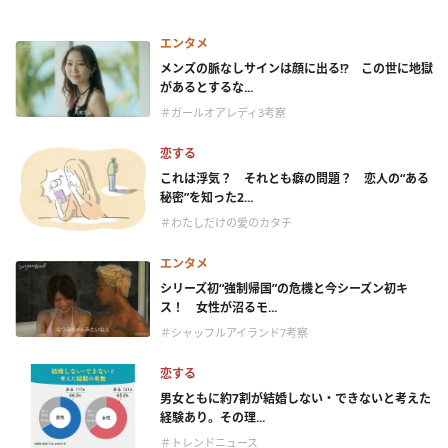
エンタメ
メンズの脈なしサインは顔に出る!? この世に地獄
があるとするな...
＃ガールオアレディ3考察
恋する
これは浮気？ それとも癖の問題？ 恋人の“ある
秘密”を知った2...
＃わたしだけの愛のカタチ
エンタメ
シリーズ初“強制帰国”の危機と今シーズン初キ
ス！ 女性が沼るモ...
＃シャッフルアイランド7考察
恋する
男女ともに約7割が結婚しない・できないと考えた
経験あり。その理...
＃トレンドニュース