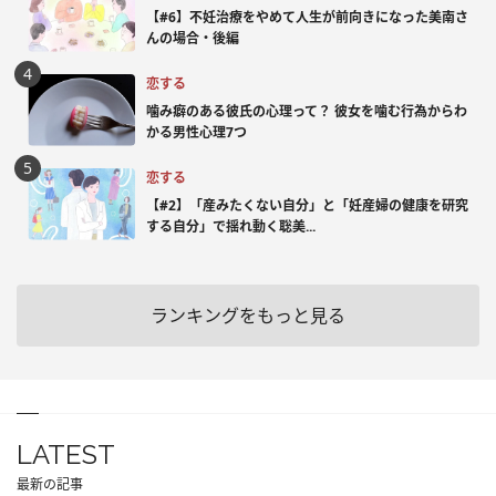
【#6】不妊治療をやめて人生が前向きになった美南さ
んの場合・後編
恋する
噛み癖のある彼氏の心理って？ 彼女を噛む行為からわ
かる男性心理7つ
恋する
【#2】「産みたくない自分」と「妊産婦の健康を研究
する自分」で揺れ動く聡美...
ランキングをもっと見る
LATEST
最新の記事