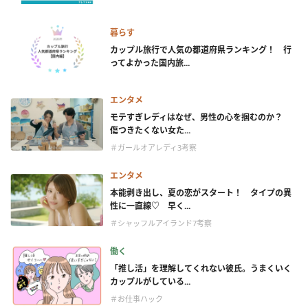
暮らす
カップル旅行で人気の都道府県ランキング！ 行
ってよかった国内旅...
エンタメ
モテすぎレディはなぜ、男性の心を掴むのか？
傷つきたくない女た...
＃ガールオアレディ3考察
エンタメ
本能剥き出し、夏の恋がスタート！ タイプの異
性に一直線♡ 早く...
＃シャッフルアイランド7考察
働く
「推し活」を理解してくれない彼氏。うまくいく
カップルがしている...
＃お仕事ハック