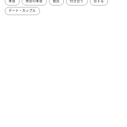
本音
男女の本音
彼氏
付き合う
恋する
デート・カップル