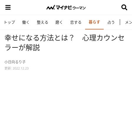
暮らす
トップ
働く
整える
磨く
恋する
占う
メ
幸せになる方法とは？ 心理カウンセ
ラーが解説
小日向るり子
更新: 2022.12.23