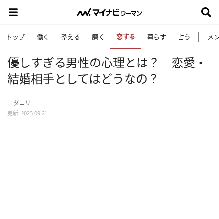
恋する
トップ
働く
整える
磨く
暮らす
占う
メ
優しすぎる男性の心理とは？ 恋愛・
結婚相手としてはどうなの？
ヨダエリ
更新: 2023.09.21