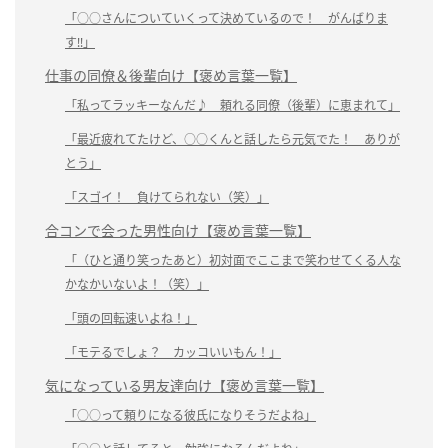
「○○さんについていくって決めているので！ がんばりま
す!!」
仕事の同僚＆後輩向け【褒め言葉一覧】
「私ってラッキーなんだ♪ 頼れる同僚（後輩）に恵まれて」
「最近疲れてたけど、○○くんと話したら元気でた！ ありが
とう」
「スゴイ！ 負けてられない（笑）」
合コンで会った男性向け【褒め言葉一覧】
「（ひと通り笑ったあと）初対面でここまで笑わせてくる人な
かなかいないよ！（笑）」
「頭の回転速いよね！」
「モテるでしょ？ カッコいいもん！」
気になっている男友達向け【褒め言葉一覧】
「○○って頼りになる彼氏になりそうだよね」