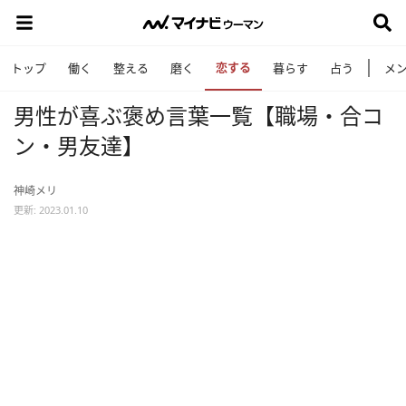
恋する
トップ
働く
整える
磨く
暮らす
占う
メ
男性が喜ぶ褒め言葉一覧【職場・合コ
ン・男友達】
神崎メリ
更新: 2023.01.10