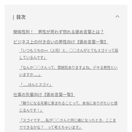
目次
関係性別！ 男性が思わず惚れる褒め言葉とは？
ビジネス上の付き合いの男性向け【褒め言葉一覧】
「いつもうちの××（上司）と、○○さんがとてもスゴイって話
しているんです」
「なんか○○さんって、雰囲気ありますよね。デキる男性とい
いますか……」
「……ほんとスゴイ」
仕事の先輩向け【褒め言葉一覧】
「頼りになる先輩に恵まれることって、本当にありがたいと感
じるんです！」
「スゴイです……私が○○さんと同じ歳になったとき、ここま
でできるかな？ って考えちゃいます」