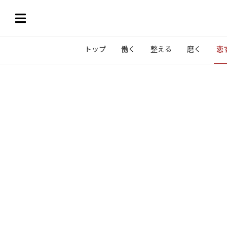
トップ
働く
整える
磨く
恋