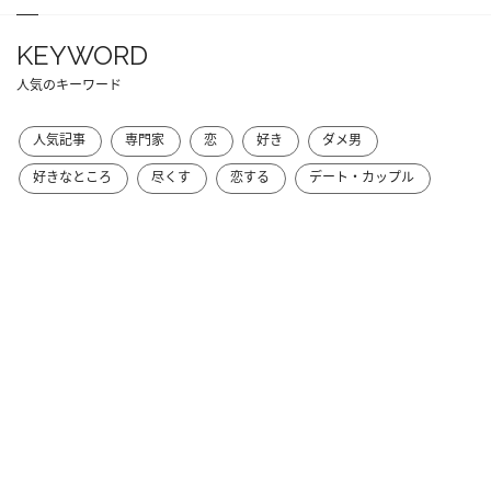
KEYWORD
人気のキーワード
人気記事
専門家
恋
好き
ダメ男
好きなところ
尽くす
恋する
デート・カップル