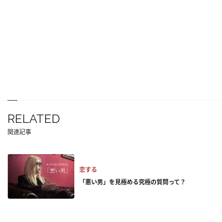
RELATED
関連記事
恋する
「悪い男」を見極める究極の質問って？