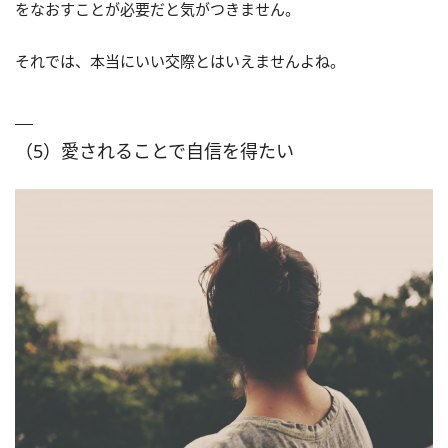
をなおすことが必要だと気がつきません。
それでは、本当にいい交際とはいえませんよね。
（5）愛されることで自信を得たい