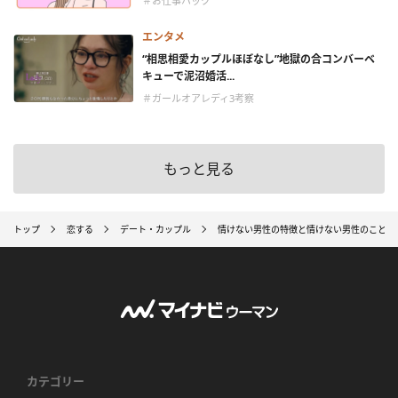
＃お仕事ハック
エンタメ
“相思相愛カップルほぼなし”地獄の合コンバーベ
キューで泥沼婚活...
＃ガールオアレディ3考察
もっと見る
トップ
恋する
デート・カップル
情けない男性の特徴と情けない男性のことを
カテゴリー