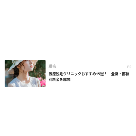
脱毛
PR
医療脱毛クリニックおすすめ15選！ 全身・部位
別料金を解説