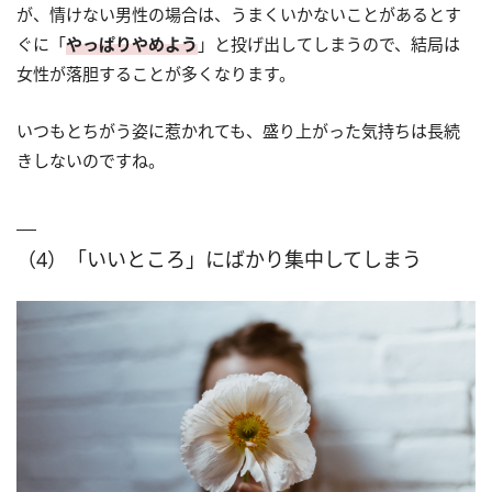
が、情けない男性の場合は、うまくいかないことがあるとす
ぐに「
やっぱりやめよう
」と投げ出してしまうので、結局は
女性が落胆することが多くなります。
いつもとちがう姿に惹かれても、盛り上がった気持ちは長続
きしないのですね。
（4）「いいところ」にばかり集中してしまう