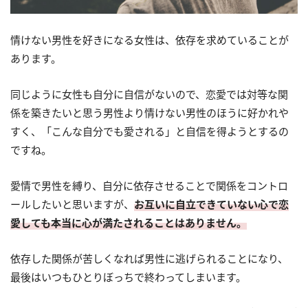
情けない男性を好きになる女性は、依存を求めていることが
あります。
同じように女性も自分に自信がないので、恋愛では対等な関
係を築きたいと思う男性より情けない男性のほうに好かれや
すく、「こんな自分でも愛される」と自信を得ようとするの
ですね。
愛情で男性を縛り、自分に依存させることで関係をコントロ
ールしたいと思いますが、
お互いに自立できていない心で恋
愛しても本当に心が満たされることはありません。
依存した関係が苦しくなれば男性に逃げられることになり、
最後はいつもひとりぼっちで終わってしまいます。