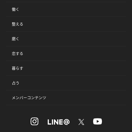
働く
整える
磨く
恋する
暮らす
占う
メンバーコンテンツ