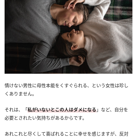
情けない男性に母性本能をくすぐられる、という女性は珍し
くありません。
それは、「
私がいないとこの人はダメになる
」など、自分を
必要とされたい気持ちがあるからです。
あれこれと尽くして喜ばれることに幸せを感じますが、反対