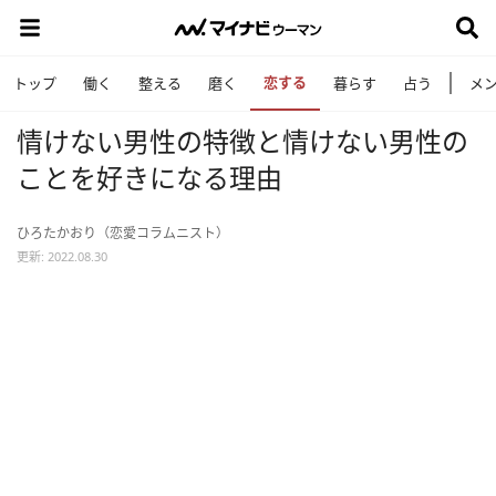
恋する
トップ
働く
整える
磨く
暮らす
占う
メ
情けない男性の特徴と情けない男性の
ことを好きになる理由
ひろたかおり（恋愛コラムニスト）
更新: 2022.08.30