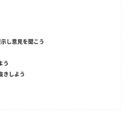
提示し意見を聞こう
よう
抜きしよう
）