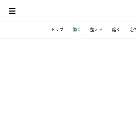
トップ
働く
整える
磨く
恋