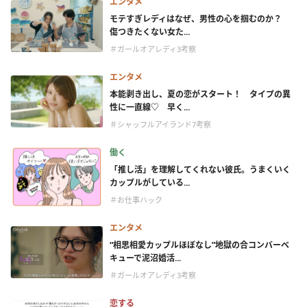
エンタメ
モテすぎレディはなぜ、男性の心を掴むのか？
傷つきたくない女た...
＃ガールオアレディ3考察
エンタメ
本能剥き出し、夏の恋がスタート！ タイプの異
性に一直線♡ 早く...
＃シャッフルアイランド7考察
働く
「推し活」を理解してくれない彼氏。うまくいく
カップルがしている...
＃お仕事ハック
エンタメ
“相思相愛カップルほぼなし”地獄の合コンバーベ
キューで泥沼婚活...
＃ガールオアレディ3考察
恋する