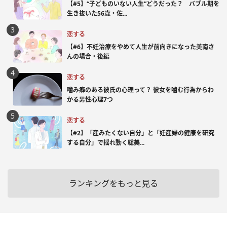
【#5】“子どものいない人生”どうだった？ バブル期を
生き抜いた56歳・佐...
恋する
【#6】不妊治療をやめて人生が前向きになった美南さ
んの場合・後編
恋する
噛み癖のある彼氏の心理って？ 彼女を噛む行為からわ
かる男性心理7つ
恋する
【#2】「産みたくない自分」と「妊産婦の健康を研究
する自分」で揺れ動く聡美...
ランキングをもっと見る