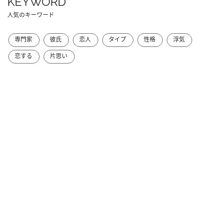
KEYWORD
人気のキーワード
専門家
彼氏
恋人
タイプ
性格
浮気
恋する
片思い