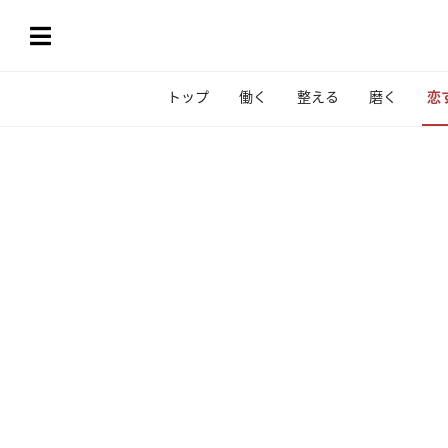
トップ
働く
整える
磨く
恋