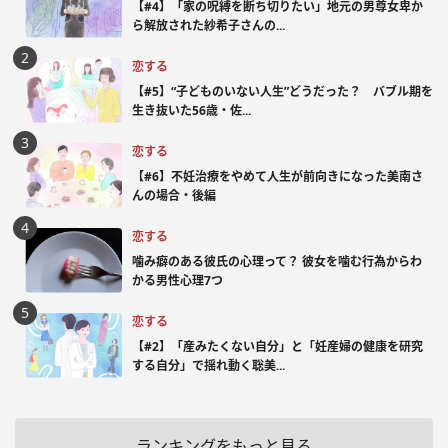
【#4】「家の呪縛を断ち切りたい」地元の男尊女卑か
ら解放された紗希子さんの...
恋する
【#5】“子どものいない人生”どうだった？ バブル期を
生き抜いた56歳・佐...
恋する
【#6】不妊治療をやめて人生が前向きになった美南さ
んの場合・後編
恋する
噛み癖のある彼氏の心理って？ 彼女を噛む行為からわ
かる男性心理7つ
恋する
【#2】「産みたくない自分」と「妊産婦の健康を研究
する自分」で揺れ動く聡美...
ランキングをもっと見る