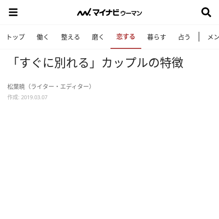
恋する
トップ
働く
整える
磨く
暮らす
占う
メ
「すぐに別れる」カップルの特徴
松葉暁（ライター・エディター）
作成: 2019.03.07