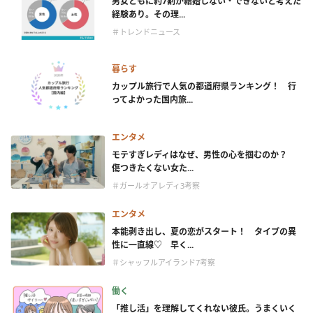
男女ともに約7割が結婚しない・できないと考えた
経験あり。その理...
＃トレンドニュース
暮らす
カップル旅行で人気の都道府県ランキング！ 行
ってよかった国内旅...
エンタメ
モテすぎレディはなぜ、男性の心を掴むのか？
傷つきたくない女た...
＃ガールオアレディ3考察
エンタメ
本能剥き出し、夏の恋がスタート！ タイプの異
性に一直線♡ 早く...
＃シャッフルアイランド7考察
働く
「推し活」を理解してくれない彼氏。うまくいく