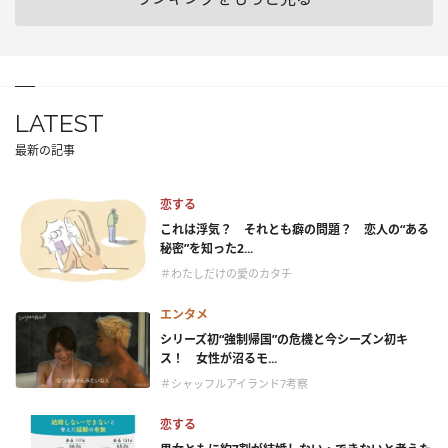
LATEST
最新の記事
恋する
これは浮気？ それとも癖の問題？ 恋人の“ある
秘密”を知った2...
＃わたしだけの愛のカタチ
エンタメ
シリーズ初“強制帰国”の危機と今シーズン初キ
ス！ 女性が沼るモ...
＃シャッフルアイランド7考察
恋する