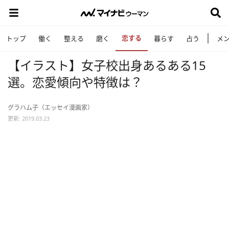
恋する
トップ
働く
整える
磨く
暮らす
占う
メ
【イラスト】女子校出身あるある15
選。恋愛傾向や特徴は？
グラハム子（エッセイ漫画家）
更新: 2019.03.23