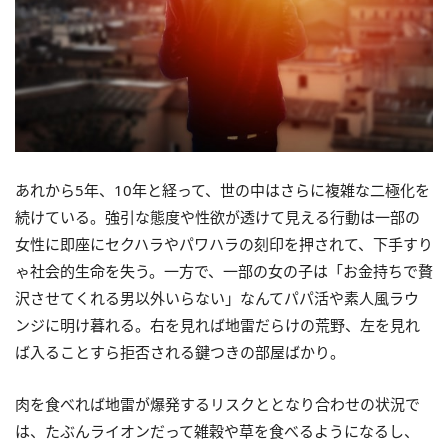
あれから5年、10年と経って、世の中はさらに複雑な二極化を
続けている。強引な態度や性欲が透けて見える行動は一部の
女性に即座にセクハラやパワハラの刻印を押されて、下手すり
ゃ社会的生命を失う。一方で、一部の女の子は「お金持ちで贅
沢させてくれる男以外いらない」なんてパパ活や素人風ラウ
ンジに明け暮れる。右を見れば地雷だらけの荒野、左を見れ
ば入ることすら拒否される鍵つきの部屋ばかり。
肉を食べれば地雷が爆発するリスクととなり合わせの状況で
は、たぶんライオンだって雑穀や草を食べるようになるし、