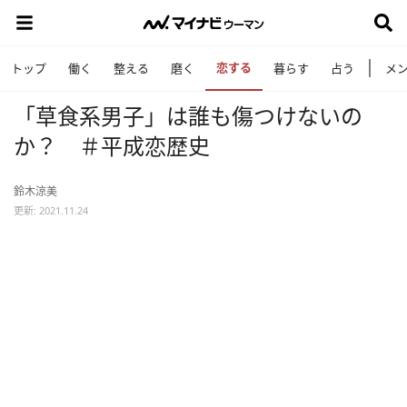
恋する
トップ
働く
整える
磨く
暮らす
占う
メ
「草食系男子」は誰も傷つけないの
か？ ＃平成恋歴史
鈴木涼美
更新: 2021.11.24