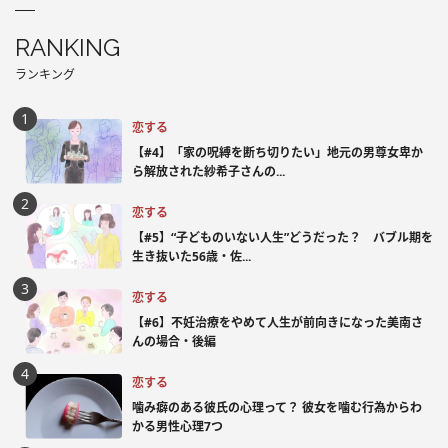
RANKING
ランキング
恋する
【#4】「家の呪縛を断ち切りたい」地元の男尊女卑か
ら解放された紗希子さんの...
恋する
【#5】“子どものいない人生”どうだった？ バブル期を
生き抜いた56歳・佐...
恋する
【#6】不妊治療をやめて人生が前向きになった美南さ
んの場合・後編
恋する
噛み癖のある彼氏の心理って？ 彼女を噛む行為からわ
かる男性心理7つ