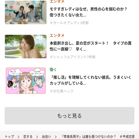
エンタメ
モテすぎレディはなぜ、男性の心を掴むのか？
傷つきたくない女た...
＃ガールオアレディ3考察
エンタメ
本能剥き出し、夏の恋がスタート！ タイプの異
性に一直線♡ 早く...
＃シャッフルアイランド7考察
働く
「推し活」を理解してくれない彼氏。うまくいく
カップルがしている...
＃お仕事ハック
もっと見る
トップ
恋する
出会い
「草食系男子」は誰も傷つけないのか？ ＃平成恋歴史