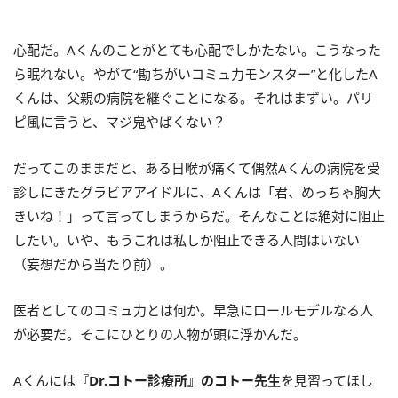
心配だ。Aくんのことがとても心配でしかたない。こうなった
ら眠れない。やがて“勘ちがいコミュ力モンスター”と化したA
くんは、父親の病院を継ぐことになる。それはまずい。パリ
ピ風に言うと、マジ鬼やばくない？
だってこのままだと、ある日喉が痛くて偶然Aくんの病院を受
診しにきたグラビアアイドルに、Aくんは「君、めっちゃ胸大
きいね！」って言ってしまうからだ。そんなことは絶対に阻止
したい。いや、もうこれは私しか阻止できる人間はいない
（妄想だから当たり前）。
医者としてのコミュ力とは何か。早急にロールモデルなる人
が必要だ。そこにひとりの人物が頭に浮かんだ。
Aくんには
『Dr.コトー診療所』のコトー先生
を見習ってほし