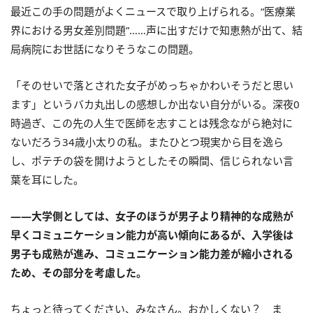
最近この手の問題がよくニュースで取り上げられる。“医療業
界における男女差別問題”……声に出すだけで知恵熱が出て、結
局病院にお世話になりそうなこの問題。
「そのせいで落とされた女子がめっちゃかわいそうだと思い
ます」というバカ丸出しの感想しか出ない自分がいる。深夜0
時過ぎ、この先の人生で医師を志すことは残念ながら絶対に
ないだろう34歳小太りの私。またひとつ現実から目を逸ら
し、ポテチの袋を開けようとしたその瞬間、信じられない言
葉を耳にした。
――大学側としては、女子のほうが男子より精神的な成熟が
早くコミュニケーション能力が高い傾向にあるが、入学後は
男子も成熟が進み、コミュニケーション能力差が縮小される
ため、その部分を考慮した。
ちょっと待ってください、みなさん。おかしくない？ ま