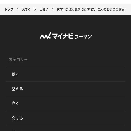
トップ
恋する
出会い
医学部の減点問題に隠された「たったひとつの真実」
カテゴリー
働く
整える
磨く
恋する