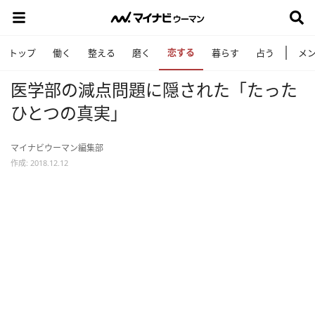
恋する
トップ
働く
整える
磨く
暮らす
占う
メ
医学部の減点問題に隠された「たった
ひとつの真実」
マイナビウーマン編集部
作成: 2018.12.12