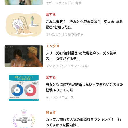
＃ガールオアレディ3考察
恋する
これは浮気？ それとも癖の問題？ 恋人の“ある
秘密”を知った2...
＃わたしだけの愛のカタチ
エンタメ
シリーズ初“強制帰国”の危機と今シーズン初キ
ス！ 女性が沼るモ...
＃シャッフルアイランド7考察
恋する
男女ともに約7割が結婚しない・できないと考えた
経験あり。その理...
＃トレンドニュース
暮らす
カップル旅行で人気の都道府県ランキング！ 行
ってよかった国内旅...