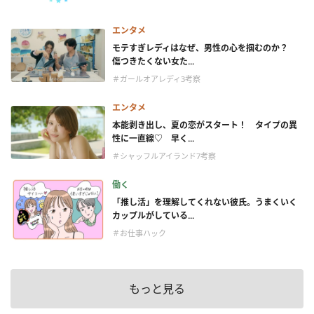
エンタメ
モテすぎレディはなぜ、男性の心を掴むのか？
傷つきたくない女た...
＃ガールオアレディ3考察
エンタメ
本能剥き出し、夏の恋がスタート！ タイプの異
性に一直線♡ 早く...
＃シャッフルアイランド7考察
働く
「推し活」を理解してくれない彼氏。うまくいく
カップルがしている...
＃お仕事ハック
もっと見る