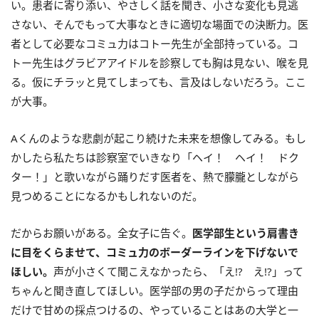
い。患者に寄り添い、やさしく話を聞き、小さな変化も見逃
さない、そんでもって大事なときに適切な場面での決断力。医
者として必要なコミュ力はコトー先生が全部持っている。コ
トー先生はグラビアアイドルを診察しても胸は見ない、喉を見
る。仮にチラッと見てしまっても、言及はしないだろう。ここ
が大事。
Aくんのような悲劇が起こり続けた未来を想像してみる。もし
かしたら私たちは診察室でいきなり「ヘイ！ ヘイ！ ドク
ター！」と歌いながら踊りだす医者を、熱で朦朧としながら
見つめることになるかもしれないのだ。
だからお願いがある。全女子に告ぐ。
医学部生という肩書き
に目をくらませて、コミュ力のボーダーラインを下げないで
ほしい。
声が小さくて聞こえなかったら、「え!? え!?」って
ちゃんと聞き直してほしい。医学部の男の子だからって理由
だけで甘めの採点つけるの、やっていることはあの大学と一