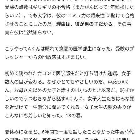
受験の点数はギリギリの不合格（またがんばって1年勉強した
らいい）。でも大学は、彼の“コミュ力の将来性”に賭けて合格
させることにしたのだ。
理由は、彼が男の子だから。
その事
実を彼は当然知らない。
こうやってAくんは晴れて念願の医学部生になった。受験のプ
レッシャーからの開放感はすさまじい。
初めて誘われた合コンで医学部生だと打ち明けた途端、女子
数人の目が変わる。なぜかとてもやさしいのだ。戸惑うAく
ん。お母さん以外の女子と話すのは小6のとき以来だ。恥ずか
しいのでうつむきながら話すAくんに、女子大生たちはみな顔
を近づけて一生懸命に聞いてくれる。女子大生の髪の香りが
こんなにも芳しいと知った、18の春。
夏休みになると、6年間で一度も話したことなかった中高時代
の同級生男子が、有名大学主催のパーティサークルに招待し