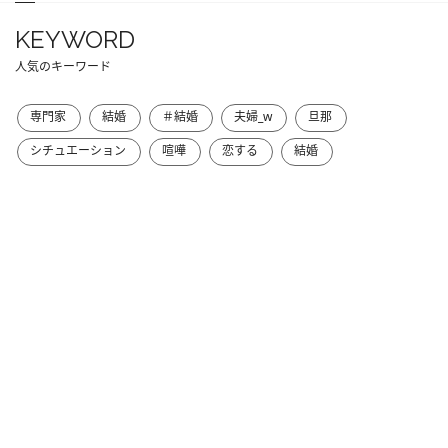
KEYWORD
人気のキーワード
専門家
結婚
＃結婚
夫婦_w
旦那
シチュエーション
喧嘩
恋する
結婚