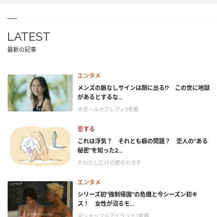
LATEST
最新の記事
エンタメ
メンズの脈なしサインは顔に出る!? この世に地獄
があるとするな...
＃ガールオアレディ3考察
恋する
これは浮気？ それとも癖の問題？ 恋人の“ある
秘密”を知った2...
＃わたしだけの愛のカタチ
エンタメ
シリーズ初“強制帰国”の危機と今シーズン初キ
ス！ 女性が沼るモ...
＃シャッフルアイランド7考察