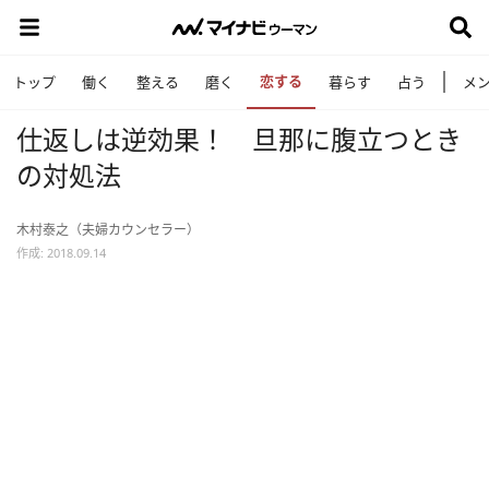
恋する
トップ
働く
整える
磨く
暮らす
占う
メ
仕返しは逆効果！ 旦那に腹立つとき
の対処法
木村泰之（夫婦カウンセラー）
作成: 2018.09.14