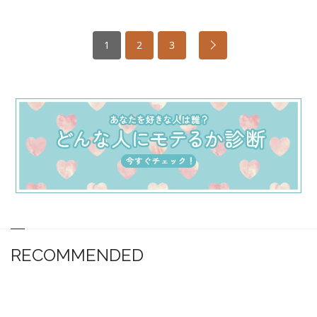
1
2
3
RECOMMENDED