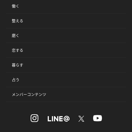
働く
整える
磨く
恋する
暮らす
占う
メンバーコンテンツ