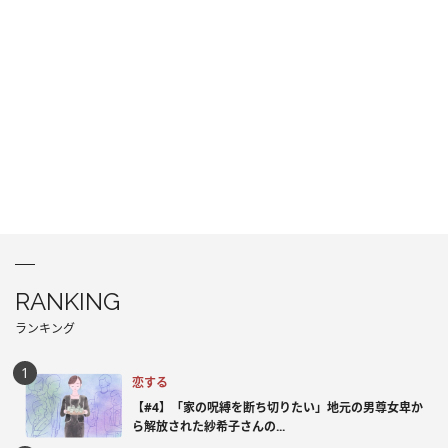
RANKING
ランキング
恋する
【#4】「家の呪縛を断ち切りたい」地元の男尊女卑か
ら解放された紗希子さんの...