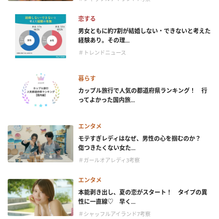
恋する
男女ともに約7割が結婚しない・できないと考えた
経験あり。その理...
＃トレンドニュース
暮らす
カップル旅行で人気の都道府県ランキング！ 行
ってよかった国内旅...
エンタメ
モテすぎレディはなぜ、男性の心を掴むのか？
傷つきたくない女た...
＃ガールオアレディ3考察
エンタメ
本能剥き出し、夏の恋がスタート！ タイプの異
性に一直線♡ 早く...
＃シャッフルアイランド7考察