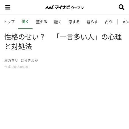
働く
トップ
整える
磨く
恋する
暮らす
占う
メ
性格のせい？ 「一言多い人」の心理
と対処法
秋カヲリ
はらきよか
作成: 2018.08.20