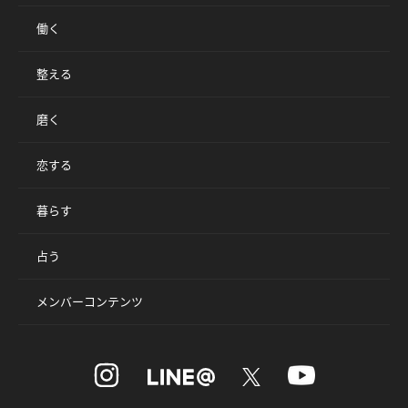
働く
整える
磨く
恋する
暮らす
占う
メンバーコンテンツ