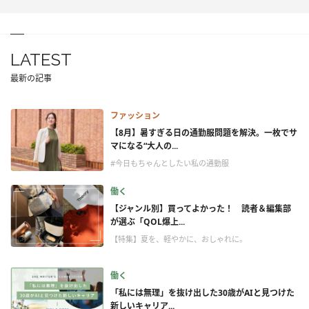
LATEST
最新の記事
ファッション
【8月】暑すぎる日の通勤服問題を解決。一枚でサ
マになる“大人の...
#今日もちゃんとしたい私の通勤服
働く
【ジャンル別】買ってよかった！ 読者＆編集部
が選ぶ「QOL爆上...
【特集】夏を、軽やかに、おしゃれに。
働く
「私には無理」を抜け出した30歳がAIと見つけた
新しいキャリア...