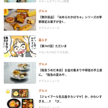
＃ガールオアレディ3考察
グルメ
【無印良品】「ほめられかぼちゃ」シリーズの季
節限定お菓子が全1...
＃グルメニュース
暮らす
【第747話】ただいま
＃ないものねだりの女達。
グルメ
【阪急うめだ本店】お盆の集まりや帰省の手土産
に。「阪急の夏みや...
＃グルメニュース
グルメ
【ジェイアール名古屋タカシマヤ】か、かわいす
ぎる……!! 「ぴ...
＃グルメニュース