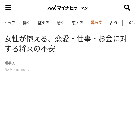
暮らす
トップ
働く
整える
磨く
恋する
占う
メ
女性が抱える、恋愛・仕事・お金に対
する将来の不安
橘夢人
作成: 2018.08.07