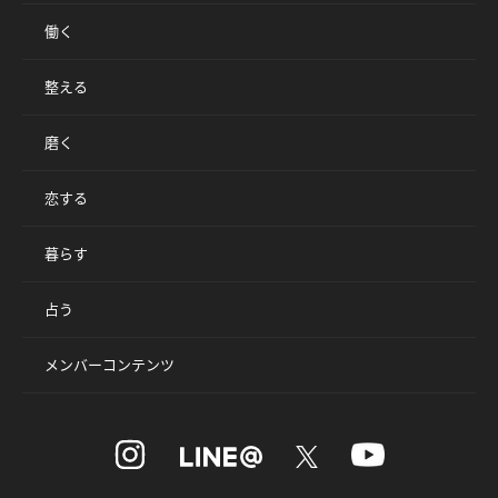
働く
整える
磨く
恋する
暮らす
占う
メンバーコンテンツ