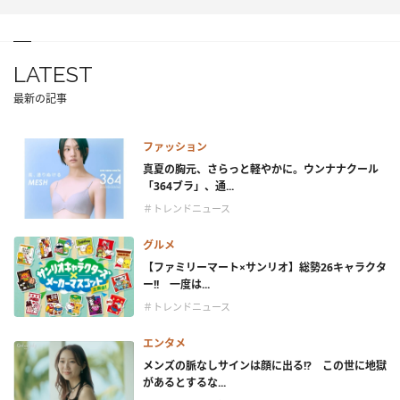
LATEST
最新の記事
ファッション
真夏の胸元、さらっと軽やかに。ウンナナクール
「364ブラ」、通...
＃トレンドニュース
グルメ
【ファミリーマート×サンリオ】総勢26キャラクタ
ー!! 一度は...
＃トレンドニュース
エンタメ
メンズの脈なしサインは顔に出る!? この世に地獄
があるとするな...