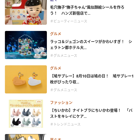
毛穴撫子“撫子ちゃん”風似顔絵シールを作ろ
う！ ハンズ新宿店で...
＃ビューティーニュース
グルメ
ラッコ＆ジュゴンのスイーツがかわいすぎ！ シ
ェラトン都ホテル大...
＃グルメニュース
グルメ
【鳩サブレー】8月10日は鳩の日！ 鳩サブレー1
枚がぴったり収...
＃グルメニュース
ファッション
【ちいかわ】ナイトブラにちいかわ登場！ 「バ
ストをキレイにケア...
＃トレンドニュース