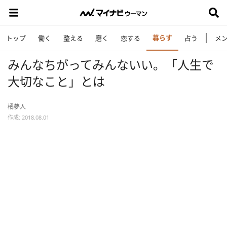
暮らす
トップ
働く
整える
磨く
恋する
占う
メ
みんなちがってみんないい。「人生で
大切なこと」とは
橘夢人
作成: 2018.08.01