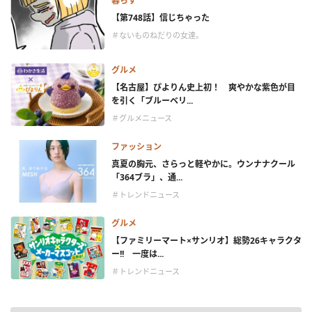
暮らす
【第748話】信じちゃった
＃ないものねだりの女達。
グルメ
【名古屋】ぴよりん史上初！ 爽やかな紫色が目
を引く「ブルーベリ...
＃グルメニュース
ファッション
真夏の胸元、さらっと軽やかに。ウンナナクール
「364ブラ」、通...
＃トレンドニュース
グルメ
【ファミリーマート×サンリオ】総勢26キャラクタ
ー!! 一度は...
＃トレンドニュース