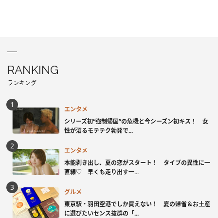
RANKING
ランキング
エンタメ
シリーズ初“強制帰国”の危機と今シーズン初キス！ 女
性が沼るモテテク勃発で...
エンタメ
本能剥き出し、夏の恋がスタート！ タイプの異性に一
直線♡ 早くも走り出す一...
グルメ
東京駅・羽田空港でしか買えない！ 夏の帰省＆お土産
に選びたいセンス抜群の「...