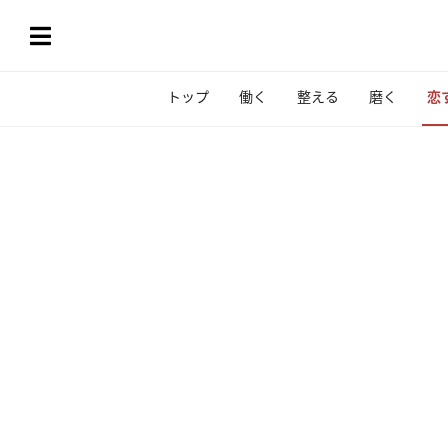
トップ
働く
整える
磨く
恋