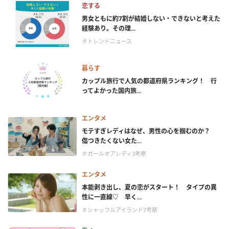
恋する
男女ともに約7割が結婚しない・できないと考えた
経験あり。その理...
＃トレンドニュース
暮らす
カップル旅行で人気の都道府県ランキング！ 行
ってよかった国内旅...
エンタメ
モテすぎレディはなぜ、男性の心を掴むのか？
傷つきたくない女た...
＃ガールオアレディ3考察
エンタメ
本能剥き出し、夏の恋がスタート！ タイプの異
性に一直線♡ 早く...
＃シャッフルアイランド7考察