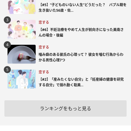
【#5】“子どものいない人生”どうだった？ バブル期を
生き抜いた56歳・佐...
恋する
【#6】不妊治療をやめて人生が前向きになった美南さ
んの場合・後編
恋する
噛み癖のある彼氏の心理って？ 彼女を噛む行為からわ
かる男性心理7つ
恋する
【#2】「産みたくない自分」と「妊産婦の健康を研究
する自分」で揺れ動く聡美...
ランキングをもっと見る