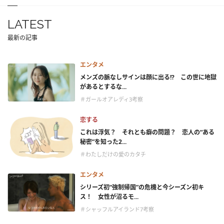
LATEST
最新の記事
エンタメ
メンズの脈なしサインは顔に出る!? この世に地獄
があるとするな...
＃ガールオアレディ3考察
恋する
これは浮気？ それとも癖の問題？ 恋人の“ある
秘密”を知った2...
＃わたしだけの愛のカタチ
エンタメ
シリーズ初“強制帰国”の危機と今シーズン初キ
ス！ 女性が沼るモ...
＃シャッフルアイランド7考察