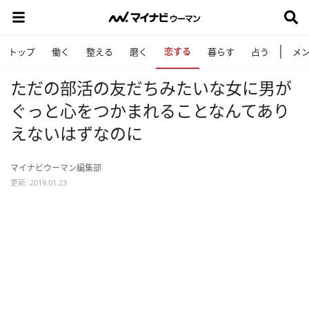
恋する
トップ
働く
整える
磨く
暮らす
占う
メ
ただの部活の友だちみたいな女に男が
ぐっと心をつかまれることなんてあり
えないはずなのに
マイナビウーマン編集部
更新: 2019.01.23