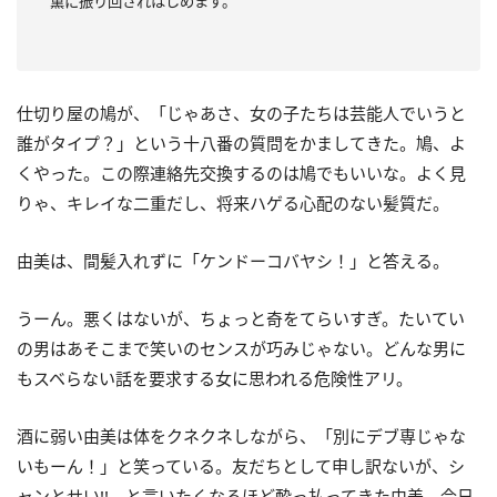
薫に振り回されはじめます。
仕切り屋の鳩が、「じゃあさ、女の子たちは芸能人でいうと
誰がタイプ？」という十八番の質問をかましてきた。鳩、よ
くやった。この際連絡先交換するのは鳩でもいいな。よく見
りゃ、キレイな二重だし、将来ハゲる心配のない髪質だ。
由美は、間髪入れずに「ケンドーコバヤシ！」と答える。
うーん。悪くはないが、ちょっと奇をてらいすぎ。たいてい
の男はあそこまで笑いのセンスが巧みじゃない。どんな男に
もスベらない話を要求する女に思われる危険性アリ。
酒に弱い由美は体をクネクネしながら、「別にデブ専じゃな
いもーん！」と笑っている。友だちとして申し訳ないが、シ
ャンとせい!! と言いたくなるほど酔っ払ってきた由美。今日