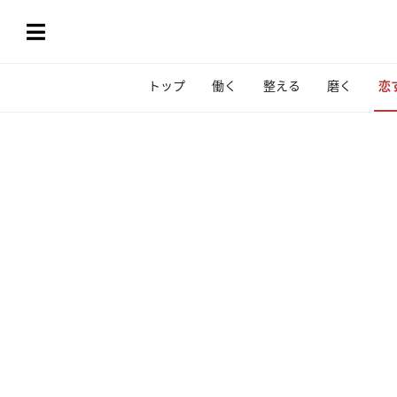
トップ
働く
整える
磨く
恋