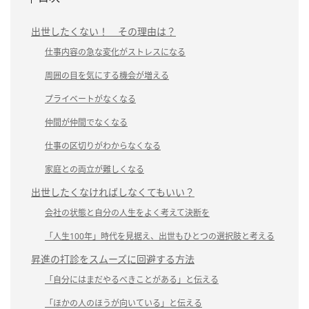
出世したくない！ その理由は？
仕事内容の急な変化がストレスになる
周囲の目を気にする機会が増える
プライベートがなくなる
仲間が仲間でなくなる
仕事の区切りがわからなくなる
家庭との両立が難しくなる
出世したくなければしなくてもいい？
会社の状態と自分の人生をよく考えて決断を
「人生100年」時代を見据え、出世もひとつの選択肢と考える
昇進の打診をスムーズに回避する方法
「自分にはまだやるべきことがある」と伝える
「ほかの人のほうが向いている」と伝える