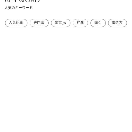
人気のキーワード
人気記事
専門家
出世_w
昇進
働く
働き方