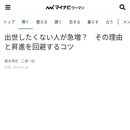
働く
トップ
整える
磨く
恋する
暮らす
占う
メ
出世したくない人が急増？ その理由
と昇進を回避するコツ
瀧本博史
三浦一紀
作成: 2018.06.28