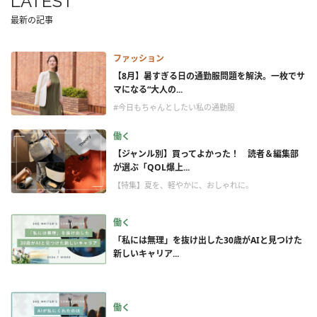
LATEST
最新の記事
ファッション
【8月】暑すぎる日の通勤服問題を解決。一枚でサ
マになる“大人の...
#今日もちゃんとしたい私の通勤服
働く
【ジャンル別】買ってよかった！ 読者＆編集部
が選ぶ「QOL爆上...
【特集】夏を、軽やかに、おしゃれに。
働く
「私には無理」を抜け出した30歳がAIと見つけた
新しいキャリア...
働く