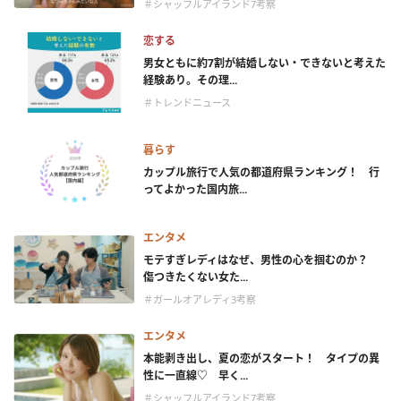
＃シャッフルアイランド7考察
恋する
男女ともに約7割が結婚しない・できないと考えた
経験あり。その理...
＃トレンドニュース
暮らす
カップル旅行で人気の都道府県ランキング！ 行
ってよかった国内旅...
エンタメ
モテすぎレディはなぜ、男性の心を掴むのか？
傷つきたくない女た...
＃ガールオアレディ3考察
エンタメ
本能剥き出し、夏の恋がスタート！ タイプの異
性に一直線♡ 早く...
＃シャッフルアイランド7考察