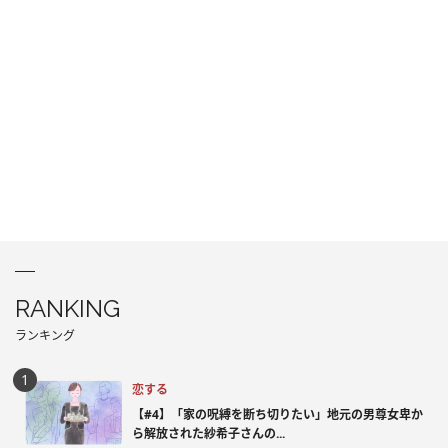
RANKING
ランキング
恋する
【#4】「家の呪縛を断ち切りたい」地元の男尊女卑か
ら解放された紗希子さんの...