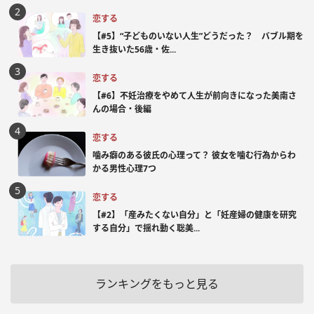
恋する
【#5】“子どものいない人生”どうだった？ バブル期を
生き抜いた56歳・佐...
恋する
【#6】不妊治療をやめて人生が前向きになった美南さ
んの場合・後編
恋する
噛み癖のある彼氏の心理って？ 彼女を噛む行為からわ
かる男性心理7つ
恋する
【#2】「産みたくない自分」と「妊産婦の健康を研究
する自分」で揺れ動く聡美...
ランキングをもっと見る