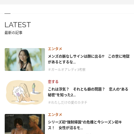
LATEST
最新の記事
エンタメ
メンズの脈なしサインは顔に出る!? この世に地獄
があるとするな...
＃ガールオアレディ3考察
恋する
これは浮気？ それとも癖の問題？ 恋人の“ある
秘密”を知った2...
＃わたしだけの愛のカタチ
エンタメ
シリーズ初“強制帰国”の危機と今シーズン初キ
ス！ 女性が沼るモ...