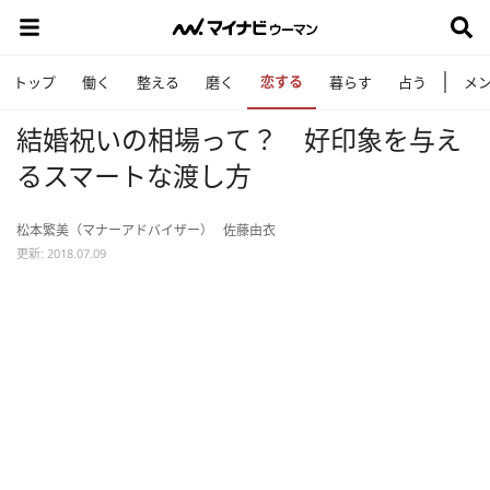
恋する
トップ
働く
整える
磨く
暮らす
占う
メ
結婚祝いの相場って？ 好印象を与え
るスマートな渡し方
松本繁美（マナーアドバイザー）
佐藤由衣
更新: 2018.07.09