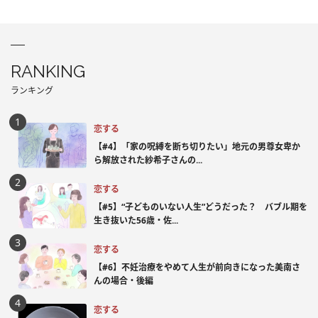
RANKING
ランキング
恋する
【#4】「家の呪縛を断ち切りたい」地元の男尊女卑か
ら解放された紗希子さんの...
恋する
【#5】“子どものいない人生”どうだった？ バブル期を
生き抜いた56歳・佐...
恋する
【#6】不妊治療をやめて人生が前向きになった美南さ
んの場合・後編
恋する