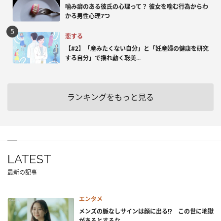
噛み癖のある彼氏の心理って？ 彼女を噛む行為からわ
かる男性心理7つ
恋する
【#2】「産みたくない自分」と「妊産婦の健康を研究
する自分」で揺れ動く聡美...
ランキングをもっと見る
LATEST
最新の記事
エンタメ
メンズの脈なしサインは顔に出る!? この世に地獄
があるとするな...