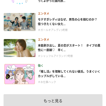
ってよかった国内旅...
エンタメ
モテすぎレディはなぜ、男性の心を掴むのか？
傷つきたくない女た...
＃ガールオアレディ3考察
エンタメ
本能剥き出し、夏の恋がスタート！ タイプの異
性に一直線♡ 早く...
＃シャッフルアイランド7考察
働く
「推し活」を理解してくれない彼氏。うまくいく
カップルがしている...
＃お仕事ハック
もっと見る