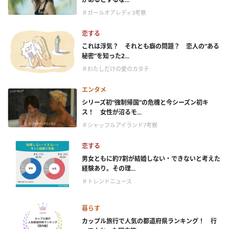
＃ガールオアレディ3考察
恋する
これは浮気？ それとも癖の問題？ 恋人の“ある
秘密”を知った2...
＃わたしだけの愛のカタチ
エンタメ
シリーズ初“強制帰国”の危機と今シーズン初キ
ス！ 女性が沼るモ...
＃シャッフルアイランド7考察
恋する
男女ともに約7割が結婚しない・できないと考えた
経験あり。その理...
＃トレンドニュース
暮らす
カップル旅行で人気の都道府県ランキング！ 行