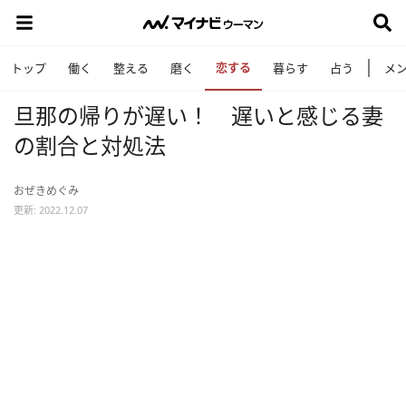
恋する
トップ
働く
整える
磨く
暮らす
占う
メ
旦那の帰りが遅い！ 遅いと感じる妻
の割合と対処法
おぜきめぐみ
更新: 2022.12.07