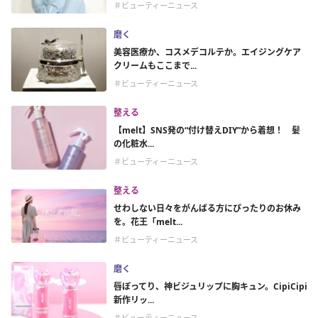
＃ビューティーニュース
磨く
美容医療か、コスメデコルテか。エイジングケア
クリームもここまで...
＃ビューティーニュース
整える
【melt】SNS発の“付け替えDIY”から着想！ 髪
の化粧水...
＃ビューティーニュース
整える
せわしない日々をがんばる方にぴったりのお休み
を。花王「melt...
＃ビューティーニュース
磨く
唇ぽってり、神ビジュリップに胸キュン。CipiCipi
新作リッ...
＃ビューティーニュース