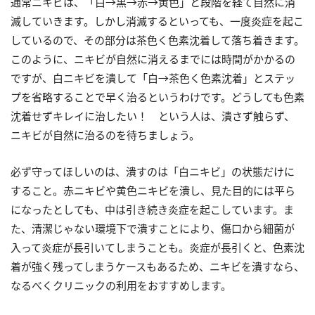
通常ニキビは、「白→黒→赤→黄色」と段階を経て自然に消
滅していきます。しかし消滅するといっても、一度炎症を起こ
しているので、その部分は茶色く色素沈着して落ち着きます。
このように、ニキビが自然に消えるまでには時間がかかるの
ですが、白ニキビを潰して「白→茶色く色素沈着」とステッ
プを省略することで早く治るというわけです。どうしても色素
沈着せずキレイに治したい！ という人は、潰さず触らず、
ニキビが自然に治るのを待ちましょう。
必ず守ってほしいのは、潰すのは「白ニキビ」の状態だけに
すること。赤ニキビや黄色ニキビを潰し、見た目的には平ら
になったとしても、中は引き続き炎症を起こしています。ま
た、清潔じゃない環境下で潰すことにより、傷口から細菌が
入って炎症が長引いてしまうことも。炎症が長引くと、色素沈
着が強く残ってしまうケースもあるため、ニキビを潰すなら、
なるべくクリニックの利用をおすすめします。