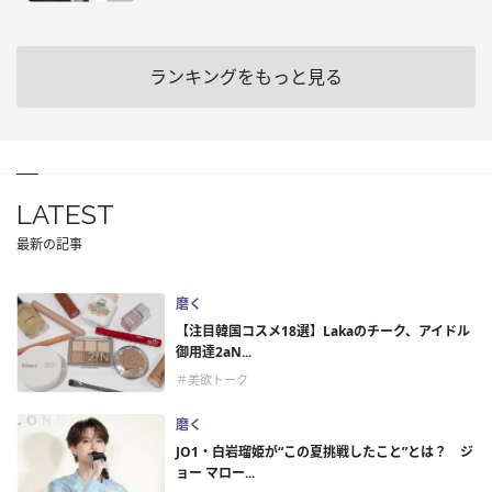
ランキングをもっと見る
LATEST
最新の記事
磨く
【注目韓国コスメ18選】Lakaのチーク、アイドル
御用達2aN...
＃美欲トーク
磨く
JO1・白岩瑠姫が“この夏挑戦したこと”とは？ ジ
ョー マロー...