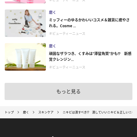
磨く
ミッフィーのゆるかわいいコスメ＆雑貨に癒やさ
れる。Cosme ...
＃ビューティーニュース
磨く
頑固なザラつき、くすみは“滞留角質”かも!? 新感
覚クレンジン...
＃ビューティーニュース
もっと見る
トップ
磨く
スキンケア
ニキビは潰すべき!? 潰していいニキビ＆正しいニキ