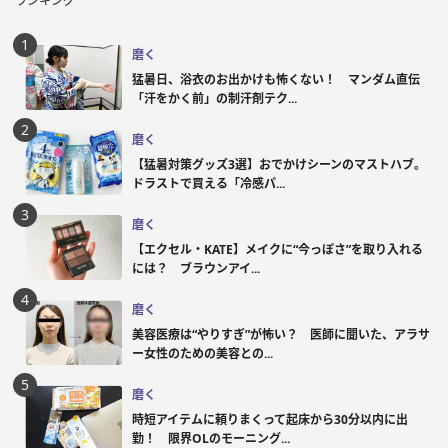
ランキング
磨く
猛暑日、浴衣のお出かけも怖くない！ マンダム直伝
「汗をかく前」の制汗剤テク...
磨く
【猛暑対策グッズ3選】おでかけシーンのマストハブ。
ドラストで買える「冷感パ...
磨く
【エクセル・KATE】メイクに“今っぽさ”を取り入れる
には？ ブラウンアイ...
磨く
美容医療は“やりすぎ”が怖い？ 医師に聞いた、アラサ
ー女性のための美容との...
磨く
時短アイテムに頼りまくって起床から30分以内に出
勤！ 限界OLのモーニング...