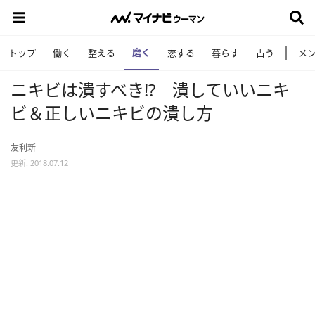
磨く
トップ
働く
整える
恋する
暮らす
占う
メ
ニキビは潰すべき!? 潰していいニキ
ビ＆正しいニキビの潰し方
友利新
更新: 2018.07.12