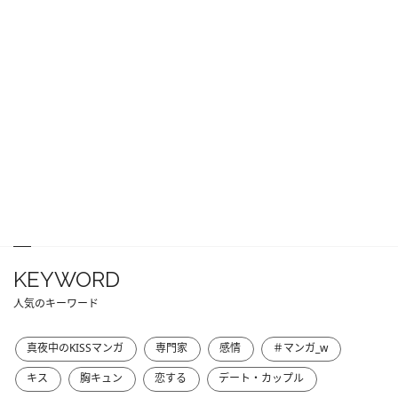
KEYWORD
人気のキーワード
真夜中のKISSマンガ
専門家
感情
＃マンガ_w
キス
胸キュン
恋する
デート・カップル