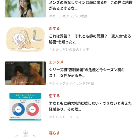
メンズの脈なしサインは顔に出る!? この世に地獄
があるとするな...
＃ガールオアレディ3考察
恋する
これは浮気？ それとも癖の問題？ 恋人の“ある
秘密”を知った2...
＃わたしだけの愛のカタチ
エンタメ
シリーズ初“強制帰国”の危機と今シーズン初キ
ス！ 女性が沼るモ...
＃シャッフルアイランド7考察
恋する
男女ともに約7割が結婚しない・できないと考えた
経験あり。その理...
＃トレンドニュース
暮らす