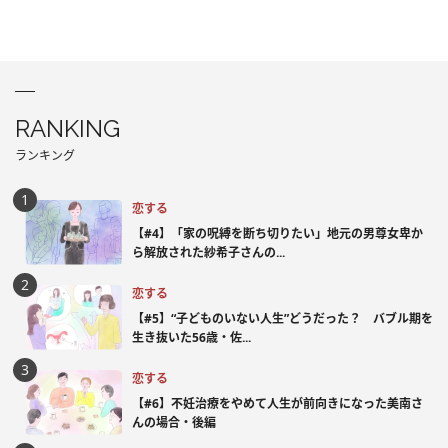
RANKING
ランキング
恋する
【#4】「家の呪縛を断ち切りたい」地元の男尊女卑か
ら解放された紗希子さんの...
恋する
【#5】“子どものいない人生”どうだった？ バブル期を
生き抜いた56歳・佐...
恋する
【#6】不妊治療をやめて人生が前向きになった美南さ
んの場合・後編