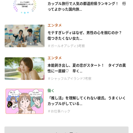
カップル旅行で人気の都道府県ランキング！ 行
ってよかった国内旅...
エンタメ
モテすぎレディはなぜ、男性の心を掴むのか？
傷つきたくない女た...
＃ガールオアレディ3考察
エンタメ
本能剥き出し、夏の恋がスタート！ タイプの異
性に一直線♡ 早く...
＃シャッフルアイランド7考察
働く
「推し活」を理解してくれない彼氏。うまくいく
カップルがしている...
＃お仕事ハック