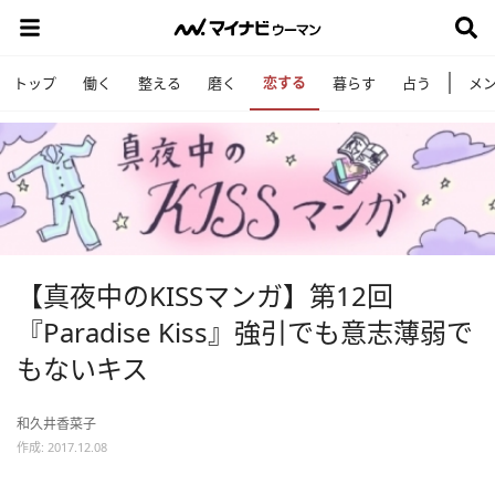
恋する
トップ
働く
整える
磨く
暮らす
占う
メ
【真夜中のKISSマンガ】第12回
『Paradise Kiss』強引でも意志薄弱で
もないキス
和久井香菜子
作成: 2017.12.08