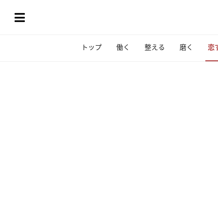
トップ
働く
整える
磨く
恋