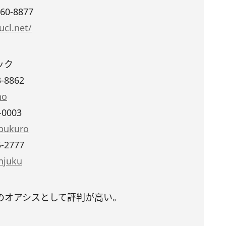
0-8877
ucl.net/
ック
-8862
no
-0003
ebukuro
-2777
injuku
のオアシスとして評判が高い。