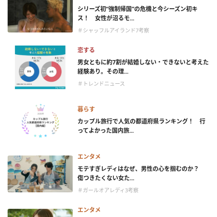
シリーズ初“強制帰国”の危機と今シーズン初キ
ス！ 女性が沼るモ...
＃シャッフルアイランド7考察
恋する
男女ともに約7割が結婚しない・できないと考えた
経験あり。その理...
＃トレンドニュース
暮らす
カップル旅行で人気の都道府県ランキング！ 行
ってよかった国内旅...
エンタメ
モテすぎレディはなぜ、男性の心を掴むのか？
傷つきたくない女た...
＃ガールオアレディ3考察
エンタメ