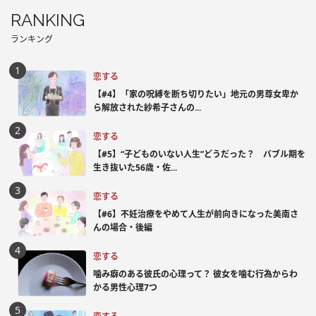
RANKING
ランキング
恋する
【#4】「家の呪縛を断ち切りたい」地元の男尊女卑か
ら解放された紗希子さんの...
恋する
【#5】“子どものいない人生”どうだった？ バブル期を
生き抜いた56歳・佐...
恋する
【#6】不妊治療をやめて人生が前向きになった美南さ
んの場合・後編
恋する
噛み癖のある彼氏の心理って？ 彼女を噛む行為からわ
かる男性心理7つ