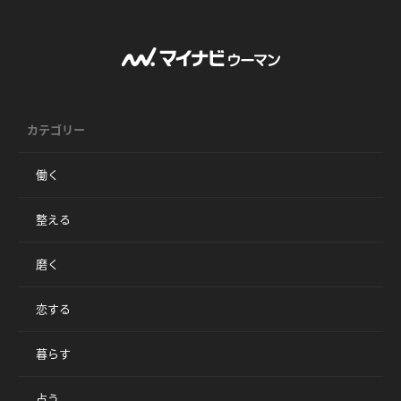
カテゴリー
働く
整える
磨く
恋する
暮らす
占う