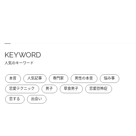
KEYWORD
人気のキーワード
本音
人気記事
専門家
男性の本音
悩み事
恋愛テクニック
男子
草食男子
恋愛恐怖症
恋する
出会い