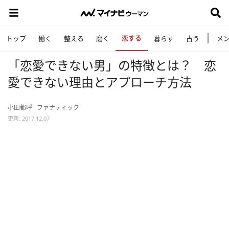
恋する
トップ
働く
整える
磨く
暮らす
占う
メ
「恋愛できない男」の特徴とは？ 恋
愛できない理由とアプローチ方法
小田都呼
ファナティック
更新: 2017.12.07