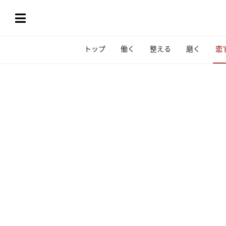
トップ
働く
整える
磨く
恋