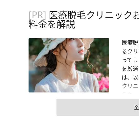
[PR]
医療脱毛クリニックお
料金を解説
医療脱毛をしてみたい！ しかし、医療脱毛を行っているクリニックがたくさんあるので、クリニック選びに迷ってしまいますよね。 そこで今回は、人気のクリニックを厳選して紹介したいと思います。今回ご紹介するのは、以下の17院です。 おすすめ医療脱毛クリニック17選 クリニック名 特徴 全身脱毛が159,000円（税抜）で受けられ、最短5カ月で終了可能 全身脱毛が189,000円（税抜）。予約が取りやすい独自システムを採用 全身脱毛が158,000円（税抜）。平日は21時まで診療しているため通いやすい 状態に応じて4つの脱毛機器を使い分け 医師によるカウンセリングを実施 85,000円（税抜）で全身脱毛できる ワキ脱毛が1回500円（税込）。脱毛回数が柔軟に選択可能 部位・回数ともにプランの選択肢が豊富 さまざまな医療脱毛機を使い分けた施術 肌質や毛質に合わせた「オーダーメイド脱毛」 脱毛の予約が取りやすい 見えるところだけを対象とした全身脱毛プランあり 会員向けプランがある カウンセリングの時間は無制限 全国のTCBグループにて脱毛を引き継げる 「ジェントルマックスプロ」使用で短時間の脱毛が可能に 初回利用時はお試し価格の施術が可能 人気の高いクリニックやそれぞれの料金も掲載しているので、各院の特徴と併せて選ぶ際の参考にしてみてください。 エミナルクリニック 全身脱毛が159,000円（税抜）で受けられる 1カ月に一度の施術で、最短5カ月で卒業できる 施術時間が60分と短いため、予約が取りやすい 全身脱毛料金 （顔・VIO除く） 159,000円（税抜）／5回 分割払いで月々2,980円（税抜） 全身脱毛料金 （顔かVIOどちらか） 219,000円（税抜）／5回 全身脱毛料金 （顔・VIO含む） 268,000円（税抜）／5回 脱毛機器 ・クリスタルプロ（ダイオードレーザー） 診療時間 11:00～21:00 ※休診日 不定休 人気の理由 2019年にオープンしたばかりですが、159,000円（税抜）という料金設定、最短5カ月で全身脱毛が完了するというスピードから、現在注目を集めているクリニックです。 使用している脱毛機器は、痛みを抑えつつ、脱毛効果も高いクリスタルプロを使用。 またエミナルクリニックでは「9つの0円サービス」があり、初診料・再診料・テスト照射料・各種処置料・カウンセリング料・施術ローション代・別院の移動手続き費・アフターケアクリーム代・肌トラブル時の治療費が一切かからないため安心です。 公式HP 【全国のエミナルクリニック一覧】 北海道・東北エリア クリニック名 住所 札幌院 北海道札幌市中央
全