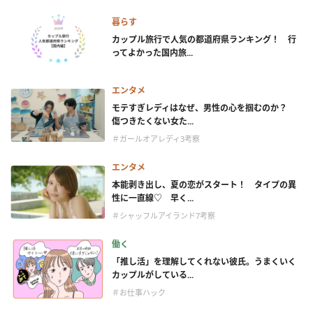
暮らす
カップル旅行で人気の都道府県ランキング！ 行
ってよかった国内旅...
エンタメ
モテすぎレディはなぜ、男性の心を掴むのか？
傷つきたくない女た...
＃ガールオアレディ3考察
エンタメ
本能剥き出し、夏の恋がスタート！ タイプの異
性に一直線♡ 早く...
＃シャッフルアイランド7考察
働く
「推し活」を理解してくれない彼氏。うまくいく
カップルがしている...
＃お仕事ハック