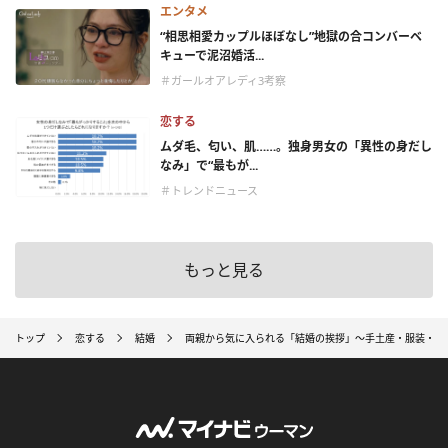
エンタメ
“相思相愛カップルほぼなし”地獄の合コンバーベ
キューで泥沼婚活...
＃ガールオアレディ3考察
恋する
ムダ毛、匂い、肌……。独身男女の「異性の身だし
なみ」で“最もが...
＃トレンドニュース
もっと見る
トップ
恋する
結婚
両親から気に入られる「結婚の挨拶」～手土産・服装・挨