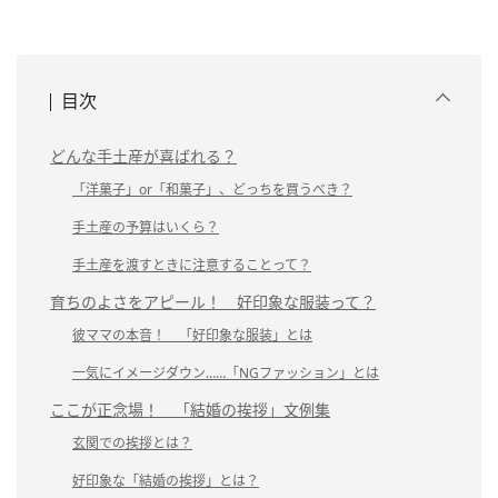
目次
どんな手土産が喜ばれる？
「洋菓子」or「和菓子」、どっちを買うべき？
手土産の予算はいくら？
手土産を渡すときに注意することって？
育ちのよさをアピール！ 好印象な服装って？
彼ママの本音！ 「好印象な服装」とは
一気にイメージダウン……「NGファッション」とは
ここが正念場！ 「結婚の挨拶」文例集
玄関での挨拶とは？
好印象な「結婚の挨拶」とは？