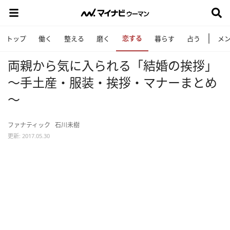
恋する
トップ
働く
整える
磨く
暮らす
占う
メ
両親から気に入られる「結婚の挨拶」
～手土産・服装・挨拶・マナーまとめ
～
ファナティック
石川未樹
更新: 2017.05.30