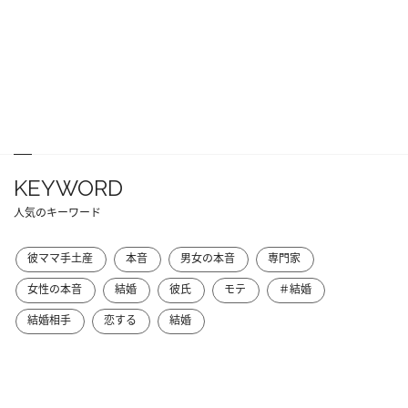
KEYWORD
人気のキーワード
彼ママ手土産
本音
男女の本音
専門家
女性の本音
結婚
彼氏
モテ
＃結婚
結婚相手
恋する
結婚