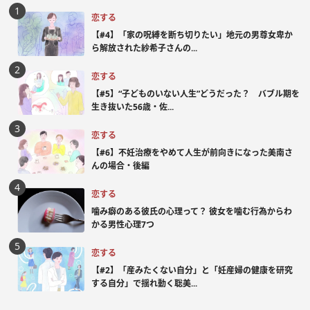
恋する
【#4】「家の呪縛を断ち切りたい」地元の男尊女卑か
ら解放された紗希子さんの...
恋する
【#5】“子どものいない人生”どうだった？ バブル期を
生き抜いた56歳・佐...
恋する
【#6】不妊治療をやめて人生が前向きになった美南さ
んの場合・後編
恋する
噛み癖のある彼氏の心理って？ 彼女を噛む行為からわ
かる男性心理7つ
恋する
【#2】「産みたくない自分」と「妊産婦の健康を研究
する自分」で揺れ動く聡美...