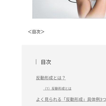
＜目次＞
目次
反動形成とは？
（1）反動形成とは
よく見られる「反動形成」具体例3