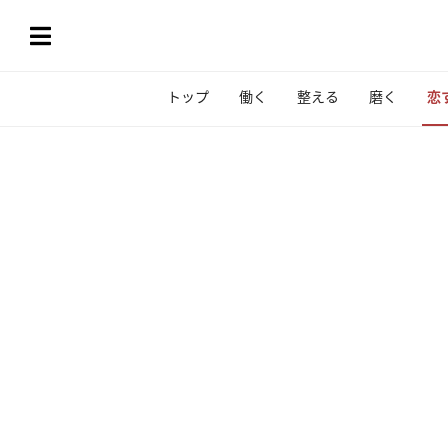
トップ
働く
整える
磨く
恋