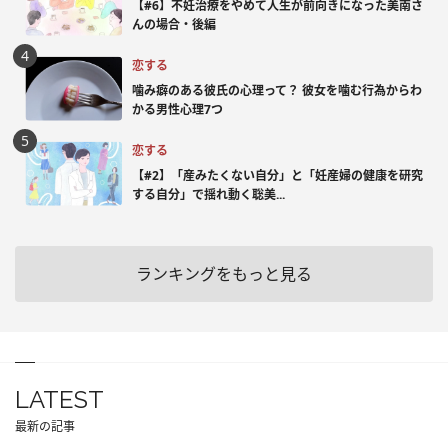
【#6】不妊治療をやめて人生が前向きになった美南さ
んの場合・後編
恋する
噛み癖のある彼氏の心理って？ 彼女を噛む行為からわ
かる男性心理7つ
恋する
【#2】「産みたくない自分」と「妊産婦の健康を研究
する自分」で揺れ動く聡美...
ランキングをもっと見る
LATEST
最新の記事