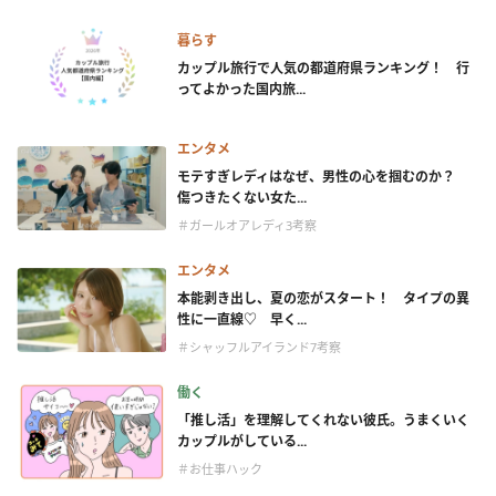
暮らす
カップル旅行で人気の都道府県ランキング！ 行
ってよかった国内旅...
エンタメ
モテすぎレディはなぜ、男性の心を掴むのか？
傷つきたくない女た...
＃ガールオアレディ3考察
エンタメ
本能剥き出し、夏の恋がスタート！ タイプの異
性に一直線♡ 早く...
＃シャッフルアイランド7考察
働く
「推し活」を理解してくれない彼氏。うまくいく
カップルがしている...
＃お仕事ハック