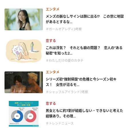
エンタメ
メンズの脈なしサインは顔に出る!? この世に地獄
があるとするな...
＃ガールオアレディ3考察
恋する
これは浮気？ それとも癖の問題？ 恋人の“ある
秘密”を知った2...
＃わたしだけの愛のカタチ
エンタメ
シリーズ初“強制帰国”の危機と今シーズン初キ
ス！ 女性が沼るモ...
＃シャッフルアイランド7考察
恋する
男女ともに約7割が結婚しない・できないと考えた
経験あり。その理...
＃トレンドニュース