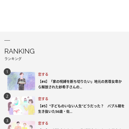
RANKING
ランキング
恋する
【#4】「家の呪縛を断ち切りたい」地元の男尊女卑か
ら解放された紗希子さんの...
恋する
【#5】“子どものいない人生”どうだった？ バブル期を
生き抜いた56歳・佐...
恋する