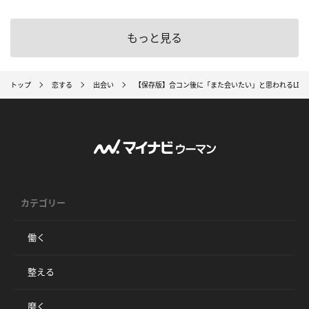
もっと見る
トップ
恋する
出会い
【保存版】合コン後に「また会いたい」と思われるLIN
カテゴリー
働く
整える
磨く