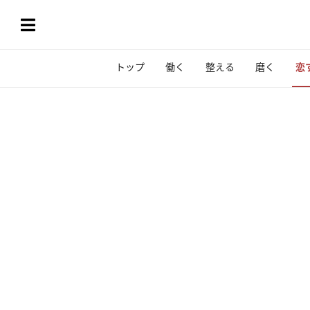
トップ
働く
整える
磨く
恋