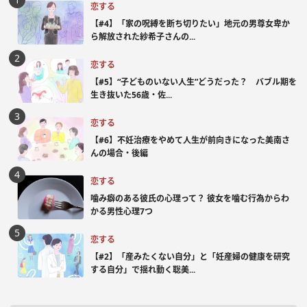
恋する
【#4】「家の呪縛を断ち切りたい」地元の男尊女卑か
ら解放された紗希子さんの...
恋する
【#5】“子どものいない人生”どうだった？ バブル期を
生き抜いた56歳・佐...
恋する
【#6】不妊治療をやめて人生が前向きになった美南さ
んの場合・後編
恋する
噛み癖のある彼氏の心理って？ 彼女を噛む行為からわ
かる男性心理7つ
恋する
【#2】「産みたくない自分」と「妊産婦の健康を研究
する自分」で揺れ動く聡美...