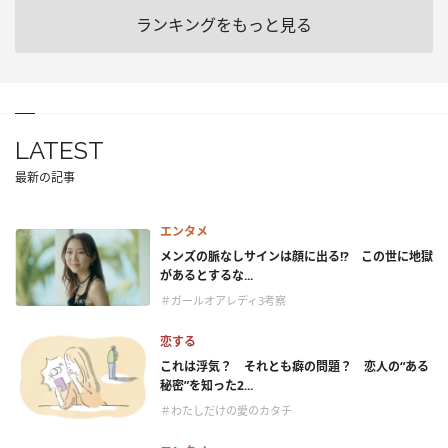
ランキングをもっと見る
LATEST
最新の記事
エンタメ
メンズの脈なしサインは顔に出る!? この世に地獄
があるとするな...
＃ガールオアレディ3考察
恋する
これは浮気？ それとも癖の問題？ 恋人の“ある
秘密”を知った2...
＃わたしだけの愛のカタチ