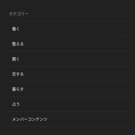
カテゴリー
働く
整える
磨く
恋する
暮らす
占う
メンバーコンテンツ