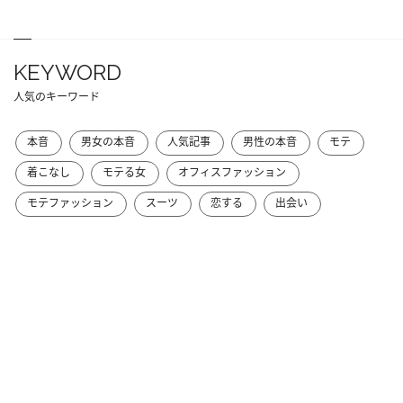
KEYWORD
人気のキーワード
本音
男女の本音
人気記事
男性の本音
モテ
着こなし
モテる女
オフィスファッション
モテファッション
スーツ
恋する
出会い