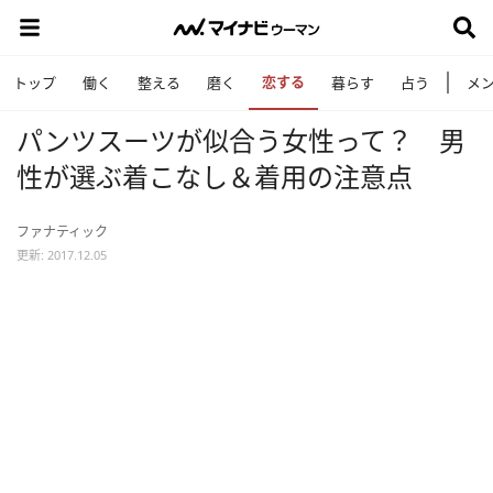
恋する
トップ
働く
整える
磨く
暮らす
占う
メ
パンツスーツが似合う女性って？ 男
性が選ぶ着こなし＆着用の注意点
ファナティック
更新: 2017.12.05