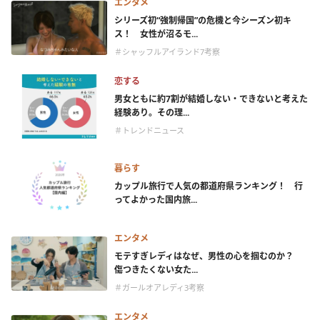
エンタメ
シリーズ初“強制帰国”の危機と今シーズン初キ
ス！ 女性が沼るモ...
＃シャッフルアイランド7考察
恋する
男女ともに約7割が結婚しない・できないと考えた
経験あり。その理...
＃トレンドニュース
暮らす
カップル旅行で人気の都道府県ランキング！ 行
ってよかった国内旅...
エンタメ
モテすぎレディはなぜ、男性の心を掴むのか？
傷つきたくない女た...
＃ガールオアレディ3考察
エンタメ