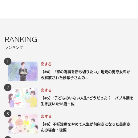
RANKING
ランキング
恋する
【#4】「家の呪縛を断ち切りたい」地元の男尊女卑か
ら解放された紗希子さんの...
恋する
【#5】“子どものいない人生”どうだった？ バブル期を
生き抜いた56歳・佐...
恋する
【#6】不妊治療をやめて人生が前向きになった美南さ
んの場合・後編