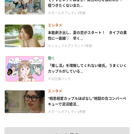
傷つきたくない女た...
＃ガールオアレディ3考察
エンタメ
本能剥き出し、夏の恋がスタート！ タイプの異
性に一直線♡ 早く...
＃シャッフルアイランド7考察
働く
「推し活」を理解してくれない彼氏。うまくいく
カップルがしている...
＃お仕事ハック
エンタメ
“相思相愛カップルほぼなし”地獄の合コンバーベ
キューで泥沼婚活...
＃ガールオアレディ3考察