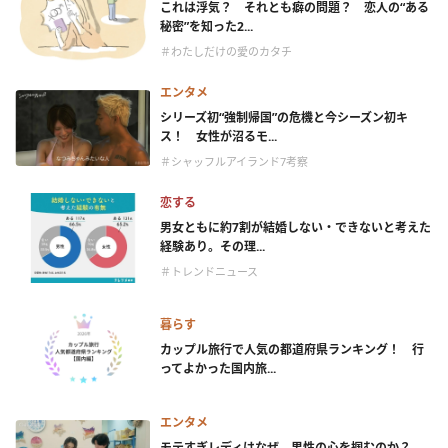
これは浮気？ それとも癖の問題？ 恋人の“ある
秘密”を知った2...
＃わたしだけの愛のカタチ
エンタメ
シリーズ初“強制帰国”の危機と今シーズン初キ
ス！ 女性が沼るモ...
＃シャッフルアイランド7考察
恋する
男女ともに約7割が結婚しない・できないと考えた
経験あり。その理...
＃トレンドニュース
暮らす
カップル旅行で人気の都道府県ランキング！ 行
ってよかった国内旅...
エンタメ
モテすぎレディはなぜ、男性の心を掴むのか？