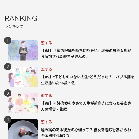
RANKING
ランキング
恋する
【#4】「家の呪縛を断ち切りたい」地元の男尊女卑か
ら解放された紗希子さんの...
恋する
【#5】“子どものいない人生”どうだった？ バブル期を
生き抜いた56歳・佐...
恋する
【#6】不妊治療をやめて人生が前向きになった美南さ
んの場合・後編
恋する
噛み癖のある彼氏の心理って？ 彼女を噛む行為からわ
かる男性心理7つ