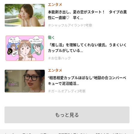
エンタメ
本能剥き出し、夏の恋がスタート！ タイプの異
性に一直線♡ 早く...
＃シャッフルアイランド7考察
働く
「推し活」を理解してくれない彼氏。うまくいく
カップルがしている...
＃お仕事ハック
エンタメ
“相思相愛カップルほぼなし”地獄の合コンバーベ
キューで泥沼婚活...
＃ガールオアレディ3考察
もっと見る