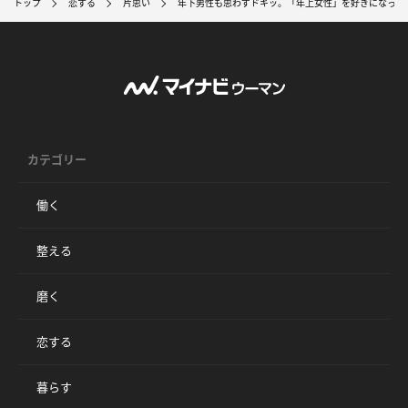
トップ
恋する
片思い
年下男性も思わずドキッ。「年上女性」を好きになって
カテゴリー
働く
整える
磨く
恋する
暮らす