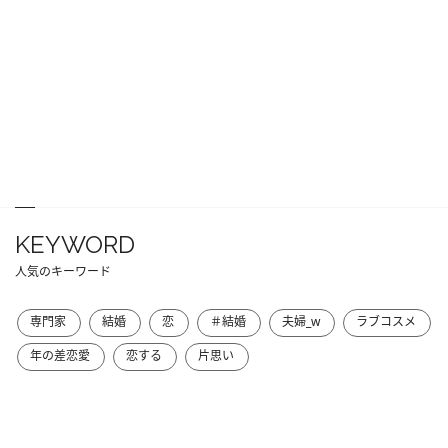
KEYWORD
人気のキーワード
専門家
結婚
恋
＃結婚
夫婦_w
ラブコスメ
年の差恋愛
恋する
片思い