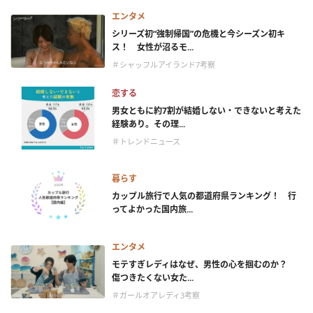
エンタメ
シリーズ初“強制帰国”の危機と今シーズン初キ
ス！ 女性が沼るモ...
＃シャッフルアイランド7考察
恋する
男女ともに約7割が結婚しない・できないと考えた
経験あり。その理...
＃トレンドニュース
暮らす
カップル旅行で人気の都道府県ランキング！ 行
ってよかった国内旅...
エンタメ
モテすぎレディはなぜ、男性の心を掴むのか？
傷つきたくない女た...
＃ガールオアレディ3考察