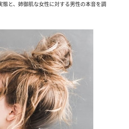
実態と、姉御肌な女性に対する男性の本音を調