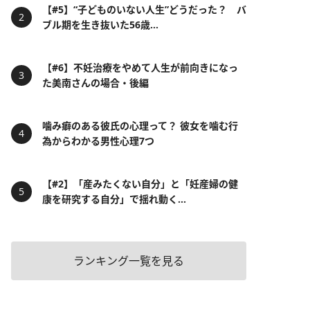
【#5】“子どものいない人生”どうだった？ バ
ブル期を生き抜いた56歳...
【#6】不妊治療をやめて人生が前向きになっ
た美南さんの場合・後編
噛み癖のある彼氏の心理って？ 彼女を噛む行
為からわかる男性心理7つ
【#2】「産みたくない自分」と「妊産婦の健
康を研究する自分」で揺れ動く...
ランキング一覧を見る