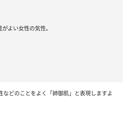
見がよい女性の気性。
性などのことをよく「姉御肌」と表現しますよ