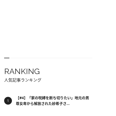
RANKING
人気記事ランキング
【#4】「家の呪縛を断ち切りたい」地元の男
尊女卑から解放された紗希子さ...