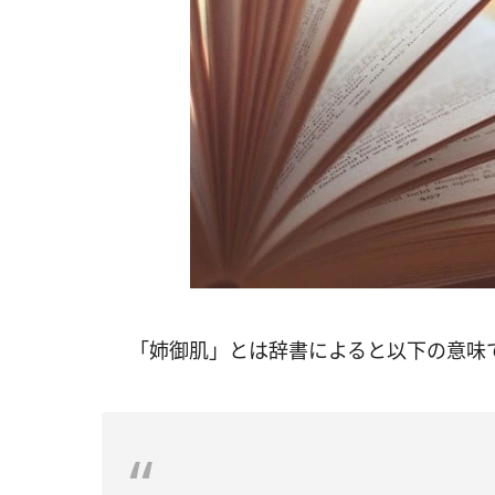
「姉御肌」とは辞書によると以下の意味